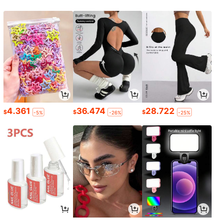
4.361
36.474
28.722
$
$
$
-5%
-26%
-25%