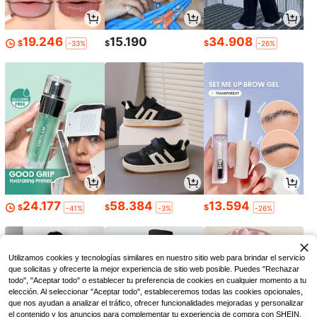
19.246
15.190
34.908
$
$
$
-33%
-26%
24.177
58.384
13.594
$
$
$
-41%
-3%
-26%
Utilizamos cookies y tecnologías similares en nuestro sitio web para brindar el servicio
que solicitas y ofrecerte la mejor experiencia de sitio web posible. Puedes "Rechazar
todo", "Aceptar todo" o establecer tu preferencia de cookies en cualquier momento a tu
elección. Al seleccionar "Aceptar todo", estableceremos todas las cookies opcionales,
que nos ayudan a analizar el tráfico, ofrecer funcionalidades mejoradas y personalizar
el contenido y los anuncios para complementar tu experiencia de compra con SHEIN.