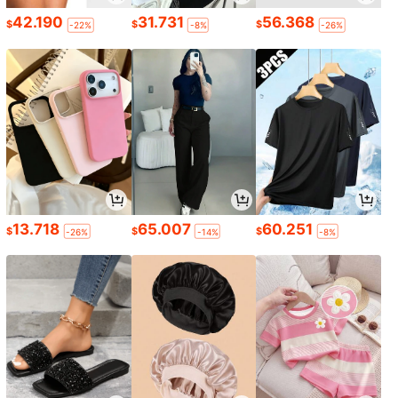
42.190
31.731
56.368
$
$
$
-22%
-8%
-26%
13.718
65.007
60.251
$
$
$
-26%
-14%
-8%