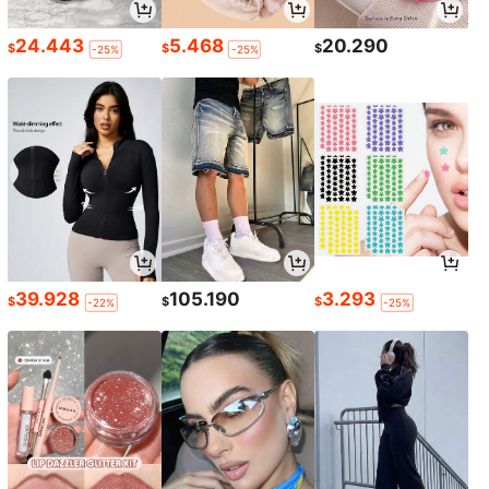
24.443
5.468
20.290
$
$
$
-25%
-25%
39.928
105.190
3.293
$
$
$
-22%
-25%