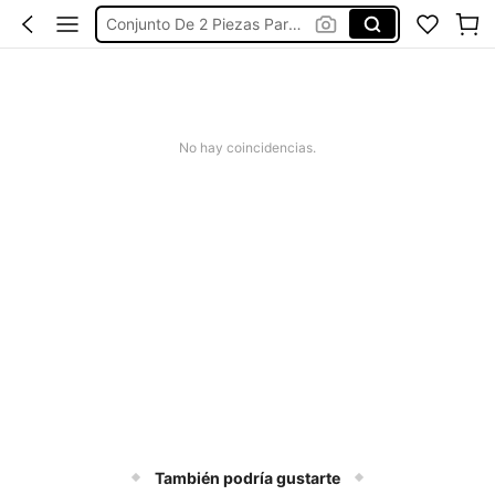
Conjunto De 2 Piezas Para Mujer
Vestidos Casuales
Traje De Baño Mujer
Vestidos
No hay coincidencias.
También podría gustarte