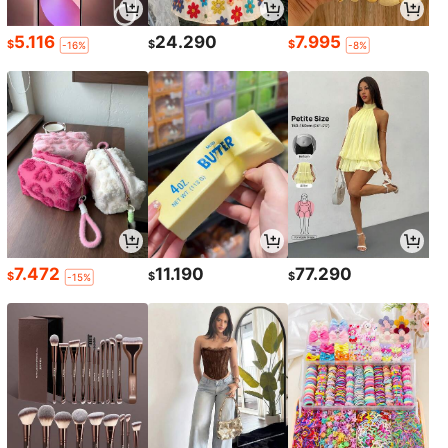
5.116
24.290
7.995
$
$
$
-16%
-8%
7.472
11.190
77.290
$
$
$
-15%