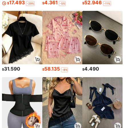
17.493
4.361
52.946
$
$
$
-29%
-5%
-11%
31.590
58.135
4.490
$
$
$
-8%