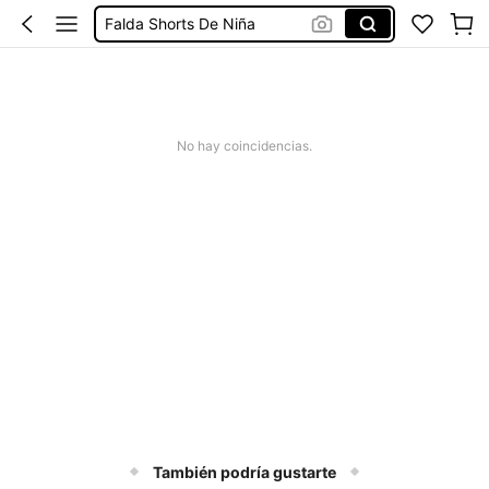
Falda Shorts De Niña
Licras Para Niña
Ropa De Niña
Short Niña
No hay coincidencias.
También podría gustarte