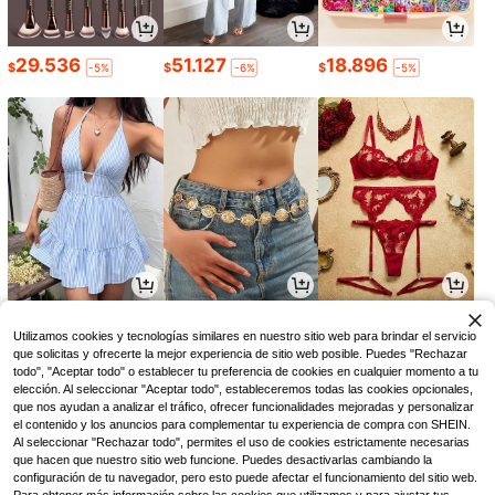
29.536
51.127
18.896
$
$
$
-5%
-6%
-5%
43.890
4.690
30.123
$
$
$
-8%
Utilizamos cookies y tecnologías similares en nuestro sitio web para brindar el servicio
que solicitas y ofrecerte la mejor experiencia de sitio web posible. Puedes "Rechazar
todo", "Aceptar todo" o establecer tu preferencia de cookies en cualquier momento a tu
elección. Al seleccionar "Aceptar todo", estableceremos todas las cookies opcionales,
que nos ayudan a analizar el tráfico, ofrecer funcionalidades mejoradas y personalizar
el contenido y los anuncios para complementar tu experiencia de compra con SHEIN.
Al seleccionar "Rechazar todo", permites el uso de cookies estrictamente necesarias
que hacen que nuestro sitio web funcione. Puedes desactivarlas cambiando la
configuración de tu navegador, pero esto puede afectar el funcionamiento del sitio web.