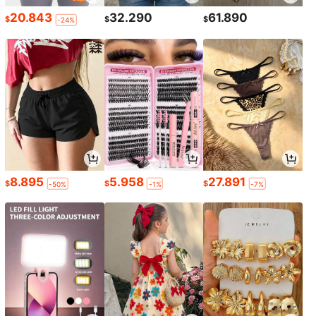
20.843
32.290
61.890
$
$
$
-24%
8.895
5.958
27.891
$
$
$
-50%
-1%
-7%