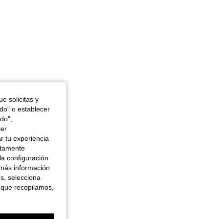
e solicitas y
odo" o establecer
do",
cer
r tu experiencia
ctamente
la configuración
 más información
es, selecciona
 que recopilamos,