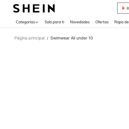
B
Use up 
Categorías
Solo para ti
Novedades
Ofertas
Ropa de
Página principal
Swimwear All under 10
/