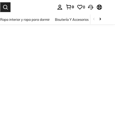
0
0
a. Press Enter to select.
Ropa interior y ropa para dormir
Bisutería Y Accesorios
Zapatos
H