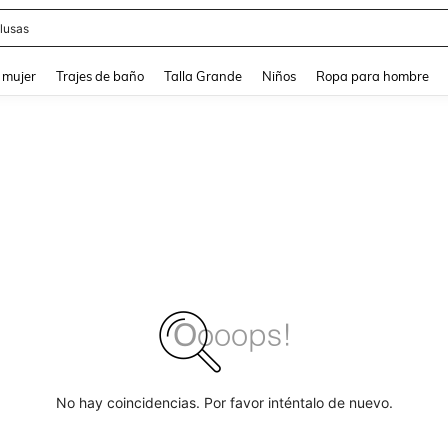
lusas
and down arrow keys to navigate search Búsqueda reciente and Busca y Encuentr
 mujer
Trajes de baño
Talla Grande
Niños
Ropa para hombre
No hay coincidencias. Por favor inténtalo de nuevo.