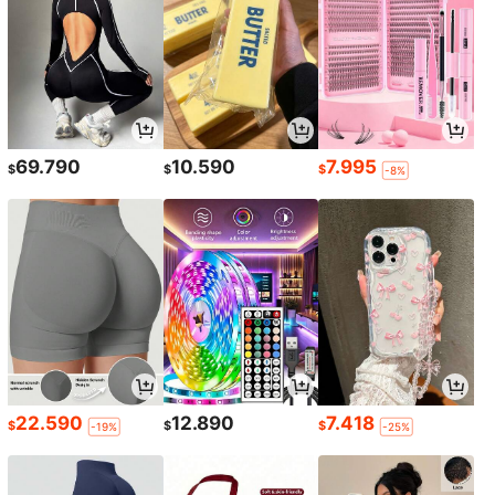
69.790
10.590
7.995
$
$
$
-8%
22.590
12.890
7.418
$
$
$
-19%
-25%