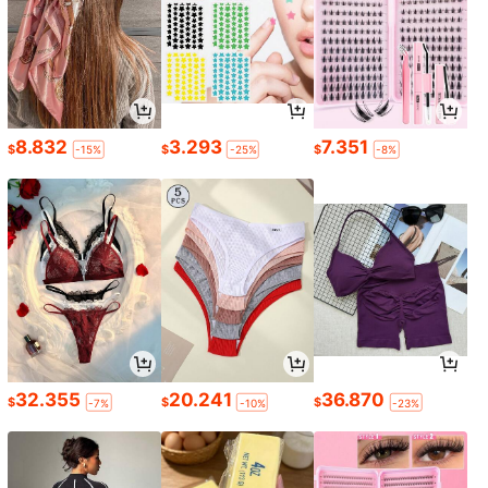
8.832
3.293
7.351
$
$
$
-15%
-25%
-8%
32.355
20.241
36.870
$
$
$
-7%
-10%
-23%