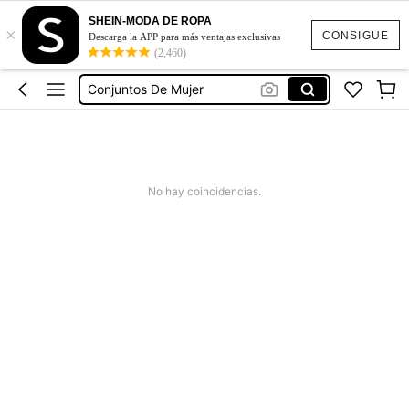
Conjuntos Elegantes Para Dama
SHEIN-MODA DE ROPA
×
Conjunto De 2 Piezas Para Mujer
CONSIGUE
Descarga la APP para más ventajas exclusivas
(2,460)
Conjuntos
Conjuntos De Mujer
Conjunto De 2 Piezas Para Mujer Elgante
Conjuntos Elegantes Para Dama
Conjunto De 2 Piezas Para Mujer
No hay coincidencias.