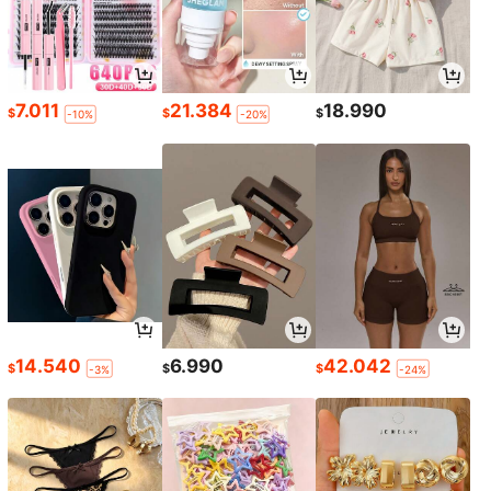
7.011
21.384
18.990
$
$
$
-10%
-20%
14.540
6.990
42.042
$
$
$
-3%
-24%