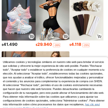
41.490
29.940
4.118
$
$
$
-26%
-25%
Utilizamos cookies y tecnologías similares en nuestro sitio web para brindar el servicio
que solicitas y ofrecerte la mejor experiencia de sitio web posible. Puedes "Rechazar
todo", "Aceptar todo" o establecer tu preferencia de cookies en cualquier momento a tu
elección. Al seleccionar "Aceptar todo", estableceremos todas las cookies opcionales,
que nos ayudan a analizar el tráfico, ofrecer funcionalidades mejoradas y personalizar
el contenido y los anuncios para complementar tu experiencia de compra con SHEIN.
Al seleccionar "Rechazar todo", permites el uso de cookies estrictamente necesarias
que hacen que nuestro sitio web funcione. Puedes desactivarlas cambiando la
configuración de tu navegador, pero esto puede afectar el funcionamiento del sitio web.
Para obtener más información sobre las cookies que utilizamos y para ajustar tus
123.890
82.431
26.590
configuraciones de cookies opcionales, selecciona "Administrar cookies". Para obtener
$
$
$
-10%
más información sobre cómo procesamos los datos que recopilamos,
haz clic aquí