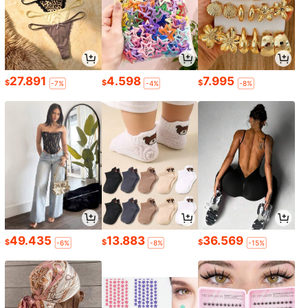
27.891
4.598
7.995
$
$
$
-7%
-4%
-8%
49.435
13.883
36.569
$
$
$
-6%
-8%
-15%