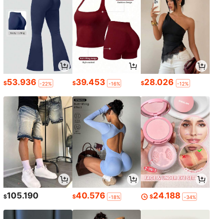
53.936
39.453
28.026
$
$
$
-22%
-16%
-12%
105.190
40.576
24.188
$
$
$
-18%
-34%