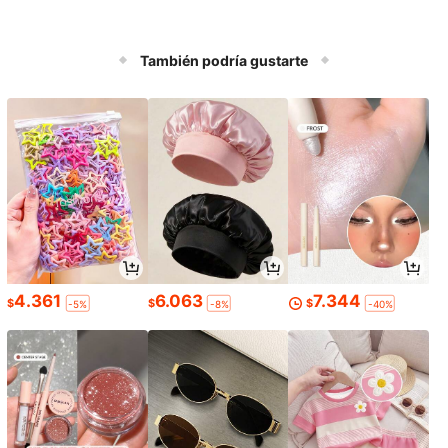
También podría gustarte
4.361
6.063
7.344
$
$
$
-5%
-8%
-40%