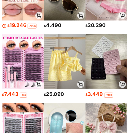
19.246
4.490
20.290
$
$
$
-33%
7.443
25.090
3.449
$
$
$
-8%
-28%