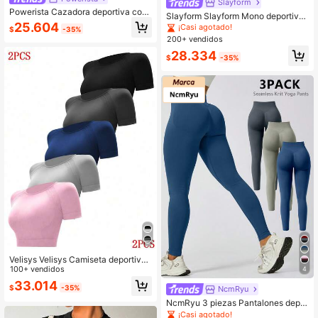
Slayform
Powerista Cazadora deportiva con
Slayform Slayform Mono deportivo
cremallera agujeros para pulgares
25.604
sin costuras para mujer
¡Casi agotado!
$
-35%
200+ vendidos
28.334
$
-35%
Velisys Velisys Camiseta deportiva
de mujer de manga raglán con cuell
100+ vendidos
4
o redondo y unicolor minimalista, co
33.014
$
-35%
NcmRyu
rta, para verano
NcmRyu 3 piezas Pantalones depor
tivos elásticos sin costuras de cintu
¡Casi agotado!