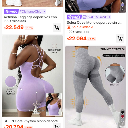
9
9
#CiclismoChic
Activina Leggings deportivos con c
SOLEA COVE
ontrol de abdomen para mujer
100+ vendidos
Solea Cove Mono deportivo sin cos
turas de unicolor con cuello halter y
22.549
Solo quedan 3
$
-35%
espalda descubierta para mujer
100+ vendidos
22.094
$
-35%
SHEIN Core Rhythm Mono deportiv
4
o sin costuras de unicolor para muje
20.794
$
-35%