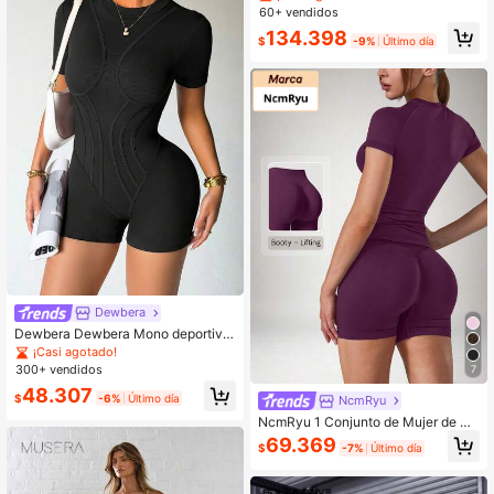
ra alta de unicolor acanalado para
60+ vendidos
mujer, primavera
134.398
$
-9%
Último día
Dewbera
Dewbera Dewbera Mono deportivo
de alta elasticidad sin costuras para
¡Casi agotado!
fitness y yoga
300+ vendidos
7
48.307
$
-6%
Último día
NcmRyu
NcmRyu 1 Conjunto de Mujer de Cu
ello Redondo, Manga Corta, Cintura
69.369
$
-7%
Último día
Alta, Pantalones Cortos Ajustados
Deportivos