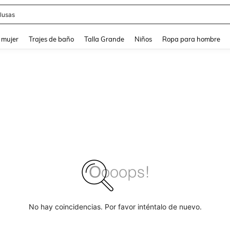
lusas
and down arrow keys to navigate search Búsqueda reciente and Busca y Encuentr
 mujer
Trajes de baño
Talla Grande
Niños
Ropa para hombre
No hay coincidencias. Por favor inténtalo de nuevo.