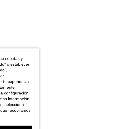
e solicitas y
odo" o establecer
do",
cer
r tu experiencia
ctamente
la configuración
 más información
es, selecciona
 que recopilamos,