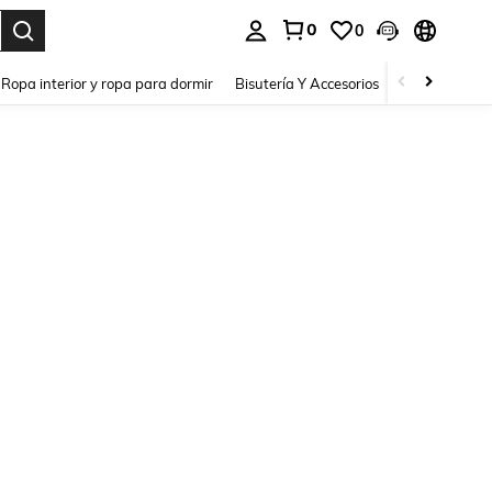
0
0
a. Press Enter to select.
Ropa interior y ropa para dormir
Bisutería Y Accesorios
Zapatos
H