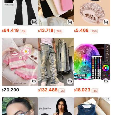
64.419
13.718
5.468
$
$
$
-9%
-26%
-25%
20.290
132.488
18.023
$
$
$
-2%
-8%