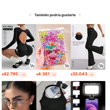
También podría gustarte
42.795
4.361
35.043
$
$
$
-13%
-5%
-8%