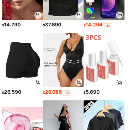
14.790
37.690
14.294
$
$
$
-4%
26.590
26.686
5.690
$
$
$
-5%