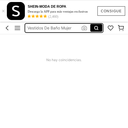
Ropa Deportiva De Mujer
SHEIN-MODA DE ROPA
×
Vestidos
CONSIGUE
Descarga la APP para más ventajas exclusivas
(2,460)
Vestidos Elegantes Para Fiesta
Vestidos De Baño Mujer
Blusas Para Mujer
Ropa Deportiva De Mujer
Vestidos
No hay coincidencias.