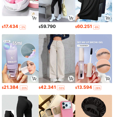
17.434
59.790
60.251
$
$
$
-2%
-8%
21.384
42.341
13.594
$
$
$
-20%
-55%
-26%