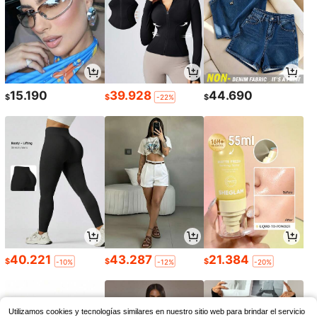
15.190
39.928
44.690
$
$
$
-22%
40.221
43.287
21.384
$
$
$
-10%
-12%
-20%
Utilizamos cookies y tecnologías similares en nuestro sitio web para brindar el servicio