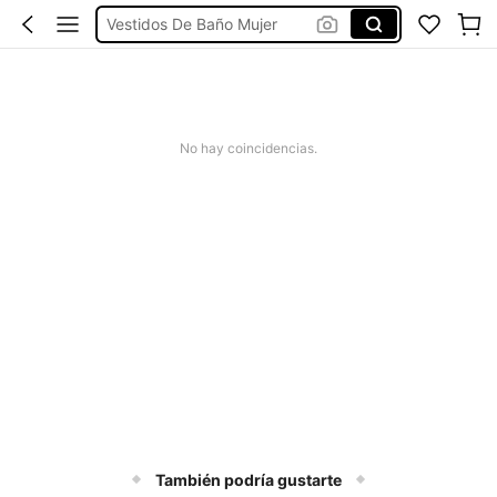
Vestidos De Baño Mujer
Blusas Para Mujer
Ropa Deportiva De Mujer
Vestidos
No hay coincidencias.
También podría gustarte