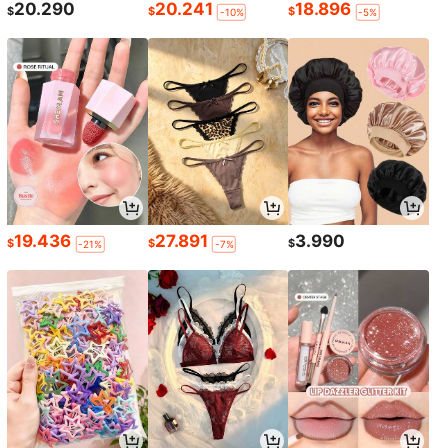
20.290
20.241
18.896
$
$
$
-10%
-5%
19.436
27.891
3.990
$
$
$
-21%
-7%