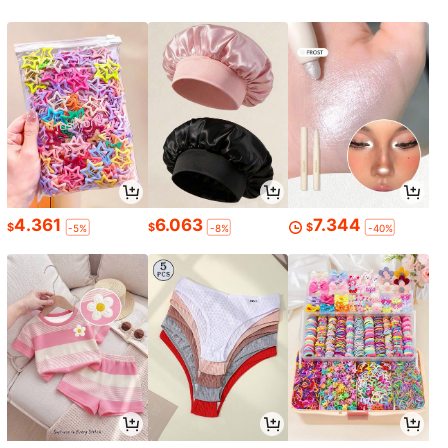
4.361
6.063
7.344
$
$
$
-5%
-8%
-40%