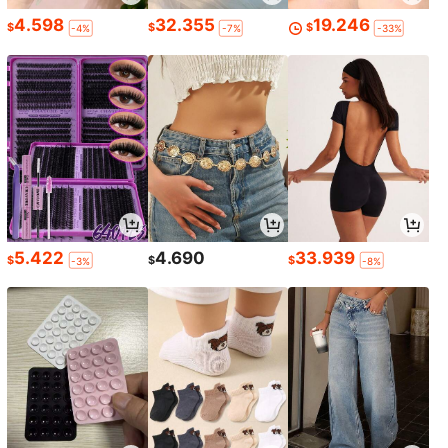
4.598
32.355
19.246
$
$
$
-4%
-7%
-33%
5.422
4.690
33.939
$
$
$
-3%
-8%