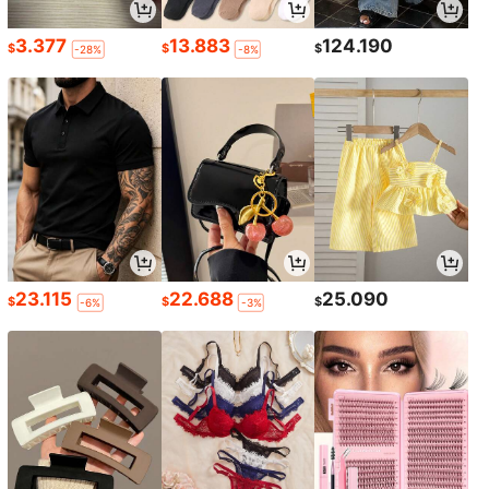
3.377
13.883
124.190
$
$
$
-28%
-8%
23.115
22.688
25.090
$
$
$
-6%
-3%