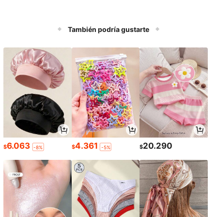
También podría gustarte
6.063
4.361
20.290
$
$
$
-8%
-5%