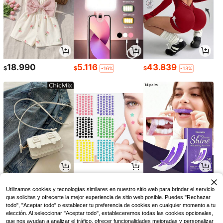
18.990
5.116
43.839
$
$
$
-16%
-13%
17.090
3.293
16.271
$
$
$
-25%
-12%
Utilizamos cookies y tecnologías similares en nuestro sitio web para brindar el servicio
que solicitas y ofrecerte la mejor experiencia de sitio web posible. Puedes "Rechazar
todo", "Aceptar todo" o establecer tu preferencia de cookies en cualquier momento a tu
elección. Al seleccionar "Aceptar todo", estableceremos todas las cookies opcionales,
que nos ayudan a analizar el tráfico, ofrecer funcionalidades mejoradas y personalizar