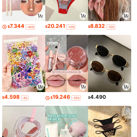
7.344
20.241
8.832
$
$
$
-40%
-10%
-15%
4.598
19.246
4.490
$
$
$
-4%
-33%