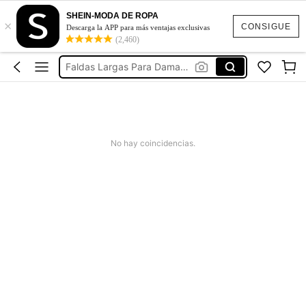
Falda Short Curvy
SHEIN-MODA DE ROPA
×
Faldas Curvy
CONSIGUE
Descarga la APP para más ventajas exclusivas
(2,460)
Faldas Curvy Talla Grande
Faldas Largas Para Dama Elegante
Faldas De Vestir Elegantes
Falda Short Curvy
Faldas Curvy
No hay coincidencias.