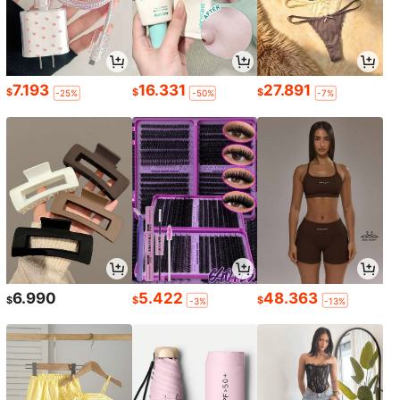
7.193
16.331
27.891
$
$
$
-25%
-50%
-7%
6.990
5.422
48.363
$
$
$
-3%
-13%