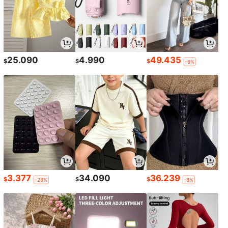
25.090
4.990
49.435
$
$
$
-6%
3.377
34.090
36.239
$
$
$
-28%
-8%