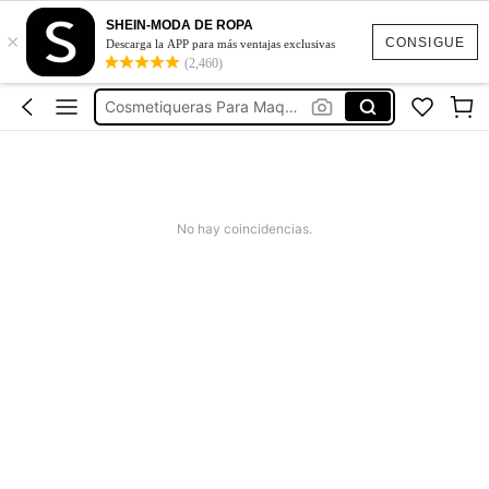
SHEIN-MODA DE ROPA
×
Cosmetuquera De Maquillaje
CONSIGUE
Descarga la APP para más ventajas exclusivas
(2,460)
Cosmetiqueras
Cosmetiqueras Para Maquillaje
Cosmetiquero
Bolsa De Maquillaje
Cosmetuquera De Maquillaje
No hay coincidencias.
Cosmetiqueras