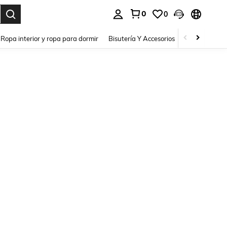
0
0
a. Press Enter to select.
Ropa interior y ropa para dormir
Bisutería Y Accesorios
Zapatos
H