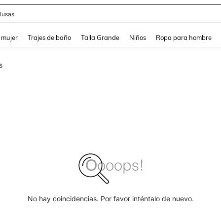
lusas
and down arrow keys to navigate search Búsqueda reciente and Busca y Encuentr
 mujer
Trajes de baño
Talla Grande
Niños
Ropa para hombre
s
No hay coincidencias. Por favor inténtalo de nuevo.