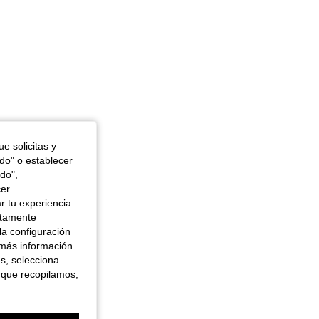
e solicitas y
odo" o establecer
do",
cer
r tu experiencia
ctamente
la configuración
 más información
es, selecciona
 que recopilamos,