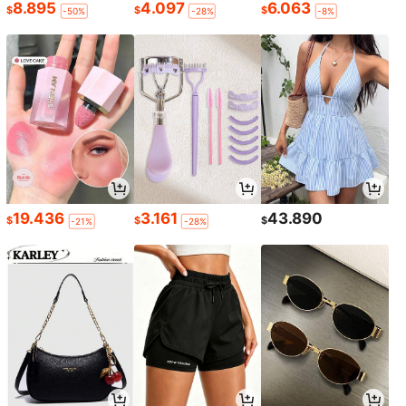
8.895
4.097
6.063
$
$
$
-50%
-28%
-8%
19.436
3.161
43.890
$
$
$
-21%
-28%