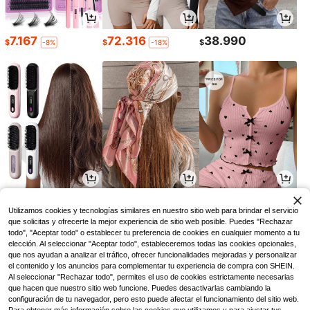
7.167
72.316
38.990
$
$
$
-8%
-18%
49.971
8.832
14.390
$
$
$
-3%
-15%
Utilizamos cookies y tecnologías similares en nuestro sitio web para brindar el servicio
que solicitas y ofrecerte la mejor experiencia de sitio web posible. Puedes "Rechazar
todo", "Aceptar todo" o establecer tu preferencia de cookies en cualquier momento a tu
elección. Al seleccionar "Aceptar todo", estableceremos todas las cookies opcionales,
que nos ayudan a analizar el tráfico, ofrecer funcionalidades mejoradas y personalizar
el contenido y los anuncios para complementar tu experiencia de compra con SHEIN.
Al seleccionar "Rechazar todo", permites el uso de cookies estrictamente necesarias
que hacen que nuestro sitio web funcione. Puedes desactivarlas cambiando la
configuración de tu navegador, pero esto puede afectar el funcionamiento del sitio web.