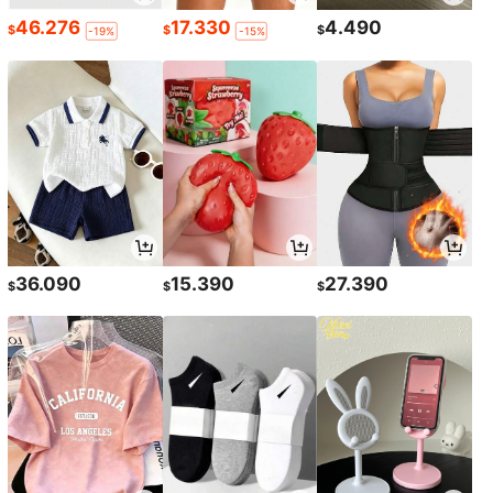
46.276
17.330
4.490
$
$
$
-19%
-15%
36.090
15.390
27.390
$
$
$