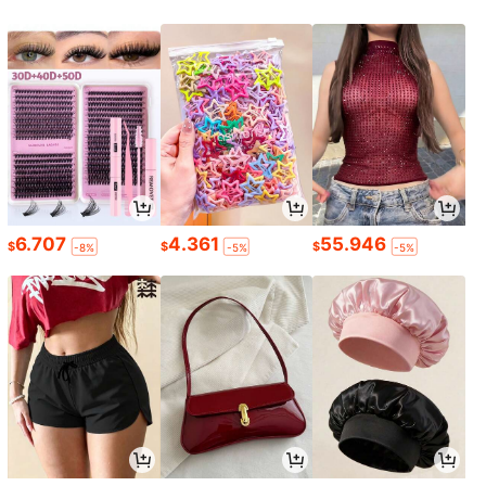
6.707
4.361
55.946
$
$
$
-8%
-5%
-5%