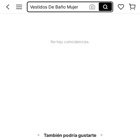
Vestidos De Baño Mujer
Blusas Para Mujer
Ropa Deportiva De Mujer
Vestidos
No hay coincidencias.
También podría gustarte