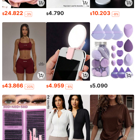
24.822
4.790
10.203
$
$
$
-3%
-8%
43.866
4.959
5.090
$
$
$
-20%
-8%