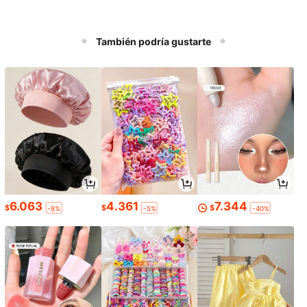
También podría gustarte
6.063
4.361
7.344
$
$
$
-8%
-5%
-40%