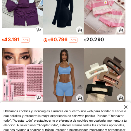
43.191
60.796
20.290
$
$
$
-10%
-16%
7.351
46.362
6.990
$
$
$
-8%
-13%
Utilizamos cookies y tecnologías similares en nuestro sitio web para brindar el servicio
que solicitas y ofrecerte la mejor experiencia de sitio web posible. Puedes "Rechazar
todo", "Aceptar todo" o establecer tu preferencia de cookies en cualquier momento a tu
elección. Al seleccionar "Aceptar todo", estableceremos todas las cookies opcionales,
que nos ayudan a analizar el tráfico, ofrecer funcionalidades mejoradas y personalizar