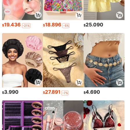
19.436
18.896
25.090
$
$
$
-21%
-5%
3.990
27.891
4.690
$
$
$
-7%