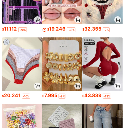
11.112
19.246
32.355
$
$
$
-20%
-33%
-7%
20.241
7.995
43.839
$
$
$
-10%
-8%
-13%