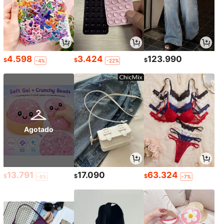
4.598
3.424
123.990
$
$
$
-4%
-22%
Agotado
13.791
17.090
63.324
$
$
$
-8%
-7%