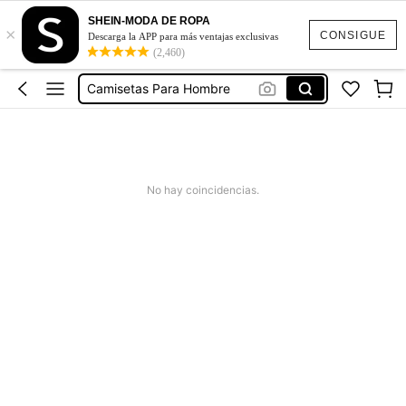
Oversize Hombre
SHEIN-MODA DE ROPA
×
Playeras De Hombre
CONSIGUE
Descarga la APP para más ventajas exclusivas
(2,460)
Camisas Para Hombre
Camisetas Para Hombre
Ropa De Hombre
Oversize Hombre
Playeras De Hombre
No hay coincidencias.