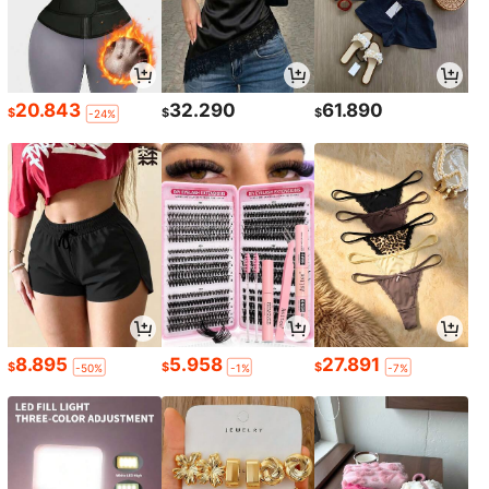
20.843
32.290
61.890
$
$
$
-24%
8.895
5.958
27.891
$
$
$
-50%
-1%
-7%