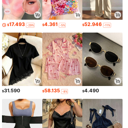
17.493
4.361
52.946
$
$
$
-29%
-5%
-11%
31.590
58.135
4.490
$
$
$
-8%