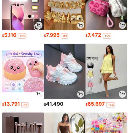
5.116
7.995
7.472
$
$
$
-16%
-8%
-15%
13.791
41.490
65.697
$
$
$
-8%
-15%