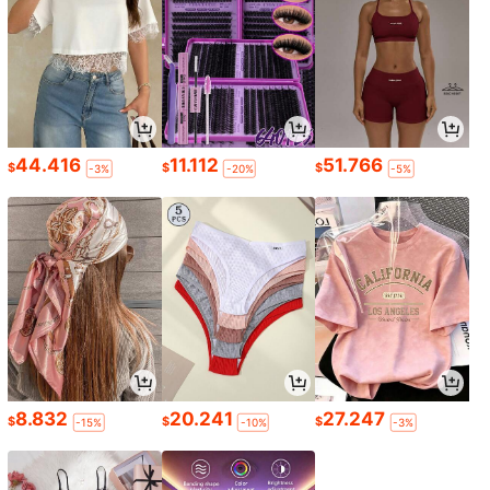
44.416
11.112
51.766
$
$
$
-3%
-20%
-5%
8.832
20.241
27.247
$
$
$
-15%
-10%
-3%