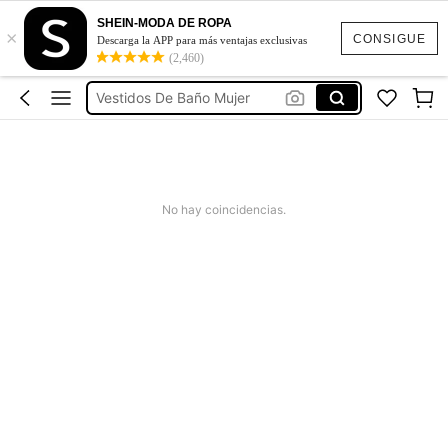
Vestidos
SHEIN-MODA DE ROPA
×
Vestidos Elegantes Para Fiesta
CONSIGUE
Descarga la APP para más ventajas exclusivas
(2,460)
Vestidos De Baño Mujer
Blusas Para Mujer
Ropa Deportiva De Mujer
Vestidos
No hay coincidencias.