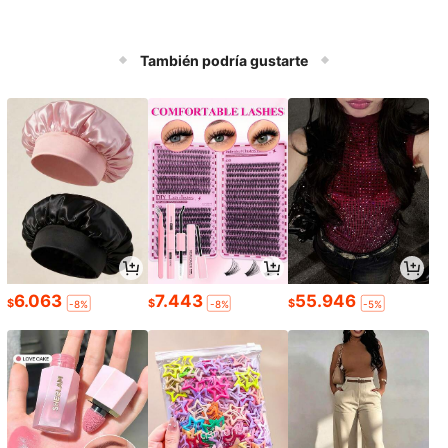
También podría gustarte
6.063
7.443
55.946
$
$
$
-8%
-8%
-5%