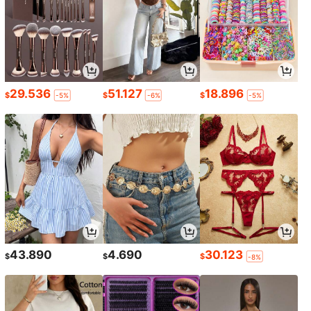
29.536
51.127
18.896
$
$
$
-5%
-6%
-5%
43.890
4.690
30.123
$
$
$
-8%