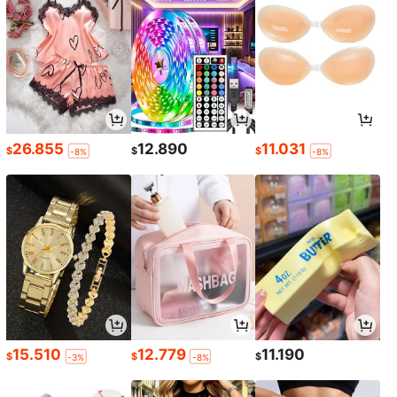
26.855
12.890
11.031
$
$
$
-8%
-8%
15.510
12.779
11.190
$
$
$
-3%
-8%