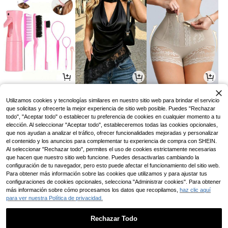
5.327
36.890
17.390
$
$
$
-8%
Utilizamos cookies y tecnologías similares en nuestro sitio web para brindar el servicio
que solicitas y ofrecerte la mejor experiencia de sitio web posible. Puedes "Rechazar
todo", "Aceptar todo" o establecer tu preferencia de cookies en cualquier momento a tu
elección. Al seleccionar "Aceptar todo", estableceremos todas las cookies opcionales,
que nos ayudan a analizar el tráfico, ofrecer funcionalidades mejoradas y personalizar
el contenido y los anuncios para complementar tu experiencia de compra con SHEIN.
Al seleccionar "Rechazar todo", permites el uso de cookies estrictamente necesarias
que hacen que nuestro sitio web funcione. Puedes desactivarlas cambiando la
configuración de tu navegador, pero esto puede afectar el funcionamiento del sitio web.
Para obtener más información sobre las cookies que utilizamos y para ajustar tus
configuraciones de cookies opcionales, selecciona "Administrar cookies". Para obtener
más información sobre cómo procesamos los datos que recopilamos,
haz clic aquí
para ver nuestra Política de privacidad.
39.275
4.598
34.090
$
$
$
-3%
-4%
Rechazar Todo