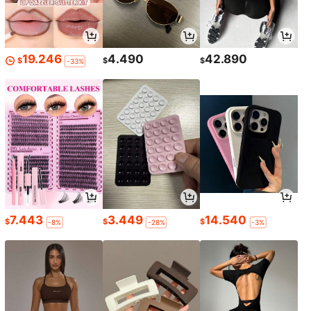
19.246
4.490
42.890
$
$
$
-33%
7.443
3.449
14.540
$
$
$
-8%
-28%
-3%