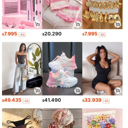
7.995
20.290
7.995
$
$
$
-8%
-8%
49.435
41.490
33.939
$
$
$
-6%
-8%