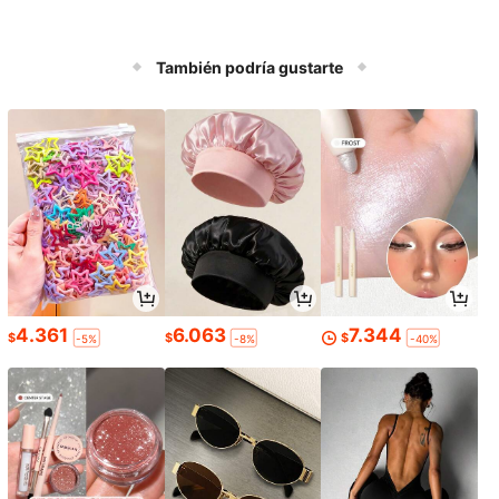
También podría gustarte
4.361
6.063
7.344
$
$
$
-5%
-8%
-40%