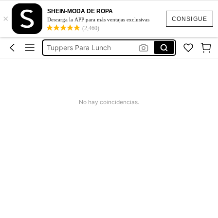
Loncheras Termicas Para Comida
SHEIN-MODA DE ROPA
×
Lonchera
CONSIGUE
Descarga la APP para más ventajas exclusivas
(2,460)
Loncheras De Niña
Tuppers Para Lunch
Lonchera Termica
Loncheras Termicas Para Comida
Lonchera
No hay coincidencias.