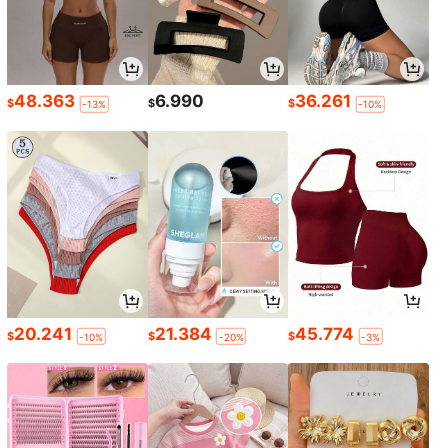
48.363
6.990
36.261
$
$
$
-13%
-10%
20.241
21.384
45.774
$
$
$
-10%
-20%
-3%