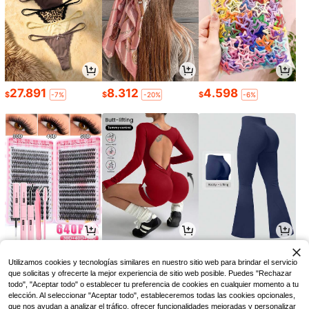
27.891
8.312
4.598
$
$
$
-7%
-20%
-6%
7.011
43.839
63.418
$
$
$
-10%
-13%
-9%
Utilizamos cookies y tecnologías similares en nuestro sitio web para brindar el servicio
que solicitas y ofrecerte la mejor experiencia de sitio web posible. Puedes "Rechazar
todo", "Aceptar todo" o establecer tu preferencia de cookies en cualquier momento a tu
elección. Al seleccionar "Aceptar todo", estableceremos todas las cookies opcionales,
que nos ayudan a analizar el tráfico, ofrecer funcionalidades mejoradas y personalizar