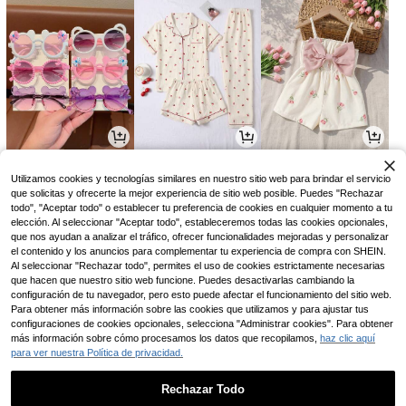
6.891
63.428
18.990
$
$
$
-8%
-3%
Utilizamos cookies y tecnologías similares en nuestro sitio web para brindar el servicio
que solicitas y ofrecerte la mejor experiencia de sitio web posible. Puedes "Rechazar
todo", "Aceptar todo" o establecer tu preferencia de cookies en cualquier momento a tu
elección. Al seleccionar "Aceptar todo", estableceremos todas las cookies opcionales,
que nos ayudan a analizar el tráfico, ofrecer funcionalidades mejoradas y personalizar
el contenido y los anuncios para complementar tu experiencia de compra con SHEIN.
Al seleccionar "Rechazar todo", permites el uso de cookies estrictamente necesarias
que hacen que nuestro sitio web funcione. Puedes desactivarlas cambiando la
configuración de tu navegador, pero esto puede afectar el funcionamiento del sitio web.
Para obtener más información sobre las cookies que utilizamos y para ajustar tus
configuraciones de cookies opcionales, selecciona "Administrar cookies". Para obtener
más información sobre cómo procesamos los datos que recopilamos,
haz clic aquí
para ver nuestra Política de privacidad.
77.308
3.958
30.903
$
$
$
-11%
-1%
-8%
Rechazar Todo