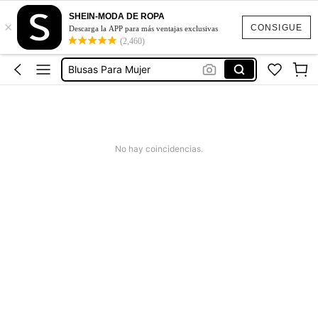
Vestidos
SHEIN-MODA DE ROPA
×
Vestidos Elegantes Para Fiesta
CONSIGUE
Descarga la APP para más ventajas exclusivas
(2,460)
Vestidos De Baño Mujer
Blusas Para Mujer
Ropa Deportiva De Mujer
Vestidos
No hay coincidencias.