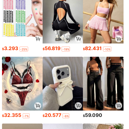
3.293
56.819
82.431
$
$
$
-25%
-19%
-10%
32.355
20.577
59.090
$
$
$
-7%
-6%