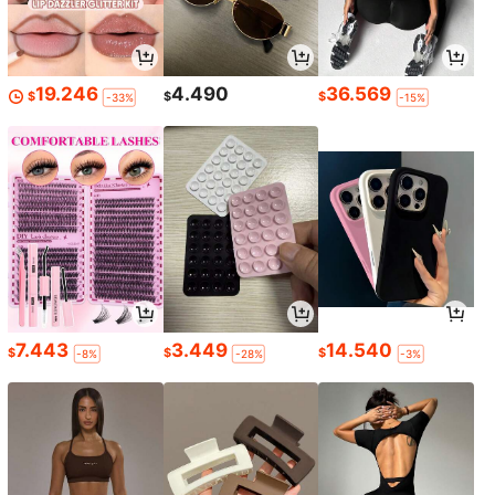
19.246
4.490
36.569
$
$
$
-33%
-15%
7.443
3.449
14.540
$
$
$
-8%
-28%
-3%