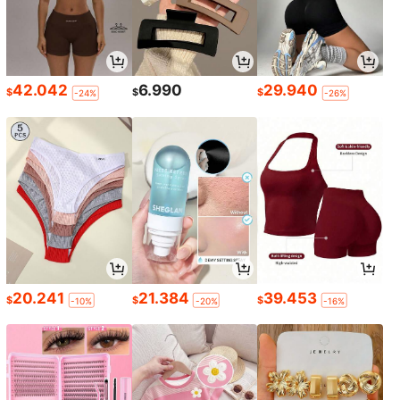
42.042
6.990
29.940
$
$
$
-24%
-26%
20.241
21.384
39.453
$
$
$
-10%
-20%
-16%