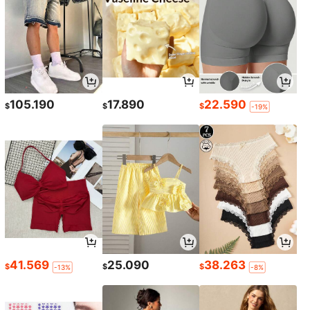
105.190
17.890
22.590
$
$
$
-19%
41.569
25.090
38.263
$
$
$
-13%
-8%