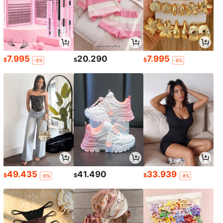
7.995
20.290
7.995
$
$
$
-8%
-8%
49.435
41.490
33.939
$
$
$
-6%
-8%