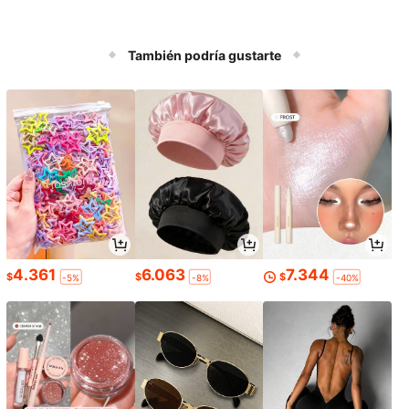
También podría gustarte
4.361
6.063
7.344
$
$
$
-5%
-8%
-40%