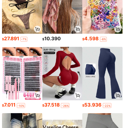
27.891
10.390
4.598
$
$
$
-7%
-6%
7.011
37.518
53.936
$
$
$
-10%
-26%
-22%