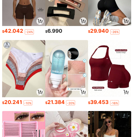
42.042
6.990
29.940
$
$
$
-24%
-26%
20.241
21.384
39.453
$
$
$
-10%
-20%
-16%