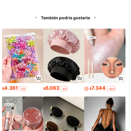
También podría gustarte
4.361
6.063
7.344
$
$
$
-5%
-8%
-40%