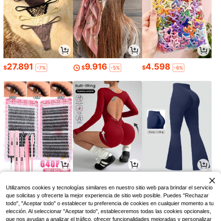
27.891
9.916
4.598
$
$
$
-7%
-5%
-6%
7.011
37.518
53.936
$
$
$
-10%
-26%
-22%
Utilizamos cookies y tecnologías similares en nuestro sitio web para brindar el servicio
que solicitas y ofrecerte la mejor experiencia de sitio web posible. Puedes "Rechazar
todo", "Aceptar todo" o establecer tu preferencia de cookies en cualquier momento a tu
elección. Al seleccionar "Aceptar todo", estableceremos todas las cookies opcionales,
que nos ayudan a analizar el tráfico, ofrecer funcionalidades mejoradas y personalizar