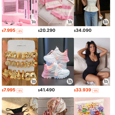
7.995
20.290
34.090
$
$
$
-8%
7.995
41.490
33.939
$
$
$
-8%
-8%