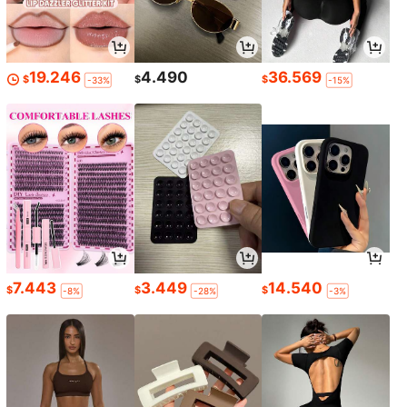
19.246
4.490
36.569
$
$
$
-33%
-15%
7.443
3.449
14.540
$
$
$
-8%
-28%
-3%