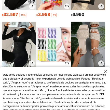
32.567
3.958
6.990
$
$
$
-19%
-1%
31.731
3.995
29.990
$
$
$
-8%
-9%
Utilizamos cookies y tecnologías similares en nuestro sitio web para brindar el servicio
que solicitas y ofrecerte la mejor experiencia de sitio web posible. Puedes "Rechazar
todo", "Aceptar todo" o establecer tu preferencia de cookies en cualquier momento a tu
elección. Al seleccionar "Aceptar todo", estableceremos todas las cookies opcionales,
que nos ayudan a analizar el tráfico, ofrecer funcionalidades mejoradas y personalizar
el contenido y los anuncios para complementar tu experiencia de compra con SHEIN.
Al seleccionar "Rechazar todo", permites el uso de cookies estrictamente necesarias
que hacen que nuestro sitio web funcione. Puedes desactivarlas cambiando la
configuración de tu navegador, pero esto puede afectar el funcionamiento del sitio web.