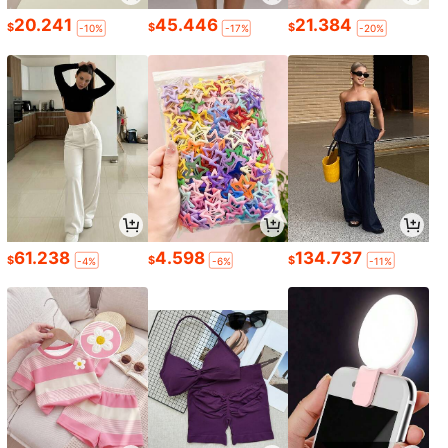
20.241
45.446
21.384
$
$
$
-10%
-17%
-20%
61.238
4.598
134.737
$
$
$
-4%
-6%
-11%