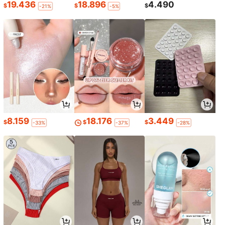
19.436
18.896
4.490
$
$
$
-21%
-5%
8.159
18.176
3.449
$
$
$
-33%
-37%
-28%