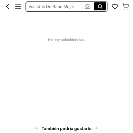
Vestidos De Baño Mujer
Blusas Para Mujer
Ropa Deportiva De Mujer
Vestidos
No hay coincidencias.
También podría gustarte