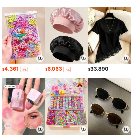
4.361
6.063
33.890
$
$
$
-5%
-8%