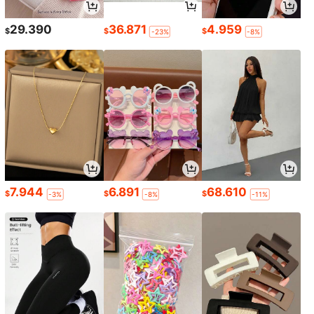
29.390
36.871
4.959
$
$
$
-23%
-8%
7.944
6.891
68.610
$
$
$
-3%
-8%
-11%