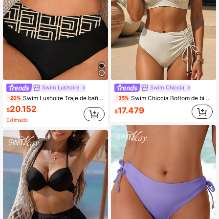
Swim Lushoire
Swim Chiccia
Swim Lushoire Traje de baño de una pieza para mujer de talla grande, de unicolor y estampado geométrico aleatorio, con cintura alta, efecto patchwork, sexy y elegante para vacaciones en la playa en verano
Swim Chiccia Bottom de bikini de unicolor con cordón lateral para mujer
-20%
-35%
20.152
17.479
$
$
Estimado