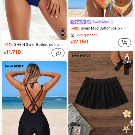
Swim Mod
Swim Mod Bottom de bikini con estampado floral, vacaciones de playa casual
-45%
Solo quedan 9
12.150
$
SHEIN Swim Bottom de traje de baño de color liso sencillo para vacaciones en la playa
-45%
11.710
$