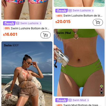
Swim Lushoire
Swim Lushoire Bottom de bikini de vacaciones de fiesta sexy con cordón para mujer de talla grande de un solo color
-45%
20.015
$
Swim Lushoire
Swim Lushoire Bottom de traje de baño de tiro alto con estampado floral multicolor aleatorio para mujer
-55%
16.601
$
Swim Mod
Swim Mod Bottom de traje de baño de verano con diseño calado para vacaciones en la playa para mujer
-45%