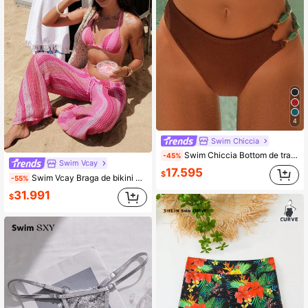
4
Swim Chiccia
Swim Chiccia Bottom de traje de baño de tela brillante de unicolor, diseño de accesorios talla grande vendidos. Conjunto de bikini de tanga para verano para mujeres. Bottom de bikini marrón. Traje de baño de mujer de corte alto. Bottom de bikini con concha. Bikini de un hombro. Conjunto de traje de baño de cintura alta marrón. Conjunto de dos piezas marrón para mujer. Detalle de Bottom de bikini marrón. Bikini con cuentas para bronceado
-45%
Swim Vcay
17.595
$
Swim Vcay Braga de bikini para mujer, pantalón casual de playa, tela tejida con estampado de rayas, elegante para la playa en verano
-55%
31.991
$