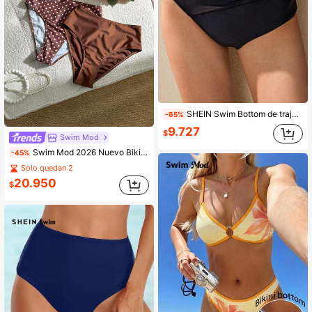
SHEIN Swim Bottom de traje de baño de color negro sólido y simple para mujer, atuendo de playa para vacaciones de primavera
-65%
9.727
$
Swim Mod
Swim Mod 2026 Nuevo Bikini de triángulo sexy y cómodo reversible con lunares para mujer de talla grande, primavera/verano
-45%
Solo quedan 2
20.950
$