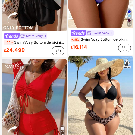
28
Swim Vcay
Swim Vcay
Swim Vcay Bottom de bikini de unicolor para playa/vacaciones
-35%
Swim Vcay Bottom de bikini lisa para playa de verano
-35%
16.114
$
24.499
$