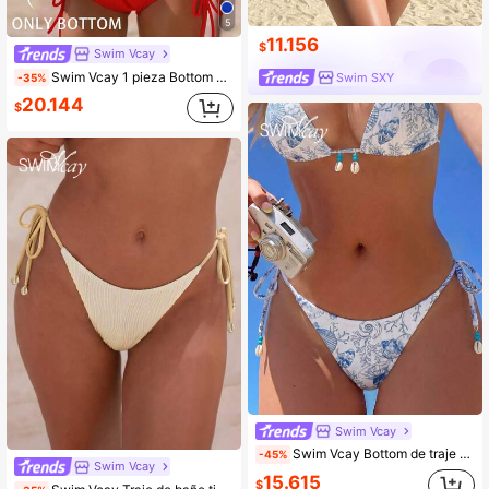
5
11.156
$
Swim Vcay
Swim Vcay 1 pieza Bottom de bikini casual con cordón lateral de unicolor, traje de baño de verano
Swim SXY
-35%
20.144
$
Swim Vcay
Swim Vcay Bottom de traje de baño sexy con estampado de vida marina y conchas, con lazos laterales, para vacaciones en la playa de mujeres
-45%
Swim Vcay
15.615
$