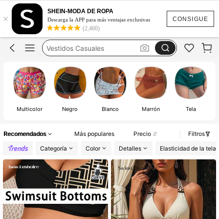
Vestidos
SHEIN-MODA DE ROPA
×
Blusas
CONSIGUE
Descarga la APP para más ventajas exclusivas
(2,460)
Conjunto De 2 Piezas Para Mujer
Vestidos Casuales
Traje De Baño Mujer
Vestidos
Multicolor
Negro
Blanco
Marrón
Tela
Te
Recomendados
Más populares
Precio
Filtros
Categoría
Color
Detalles
Elasticidad de la tela