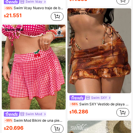
Swim Vcay
Swim Vcay Nuevo traje de baño de una pieza para mujer con estampado de lunares y malla, elegante, romántico y casual para playa y vacaciones
-55%
21.551
$
Swim SXY
Swim SXY Vestido de playa de verano para mujer con estilo sexy de vacaciones, estampado de retazos con volantes en el bajo, Bottom de bikini con cuentas y nudos
-55%
16.286
$
Swim Mod
Swim Mod Bikini de una pieza talla grande estilo dulce esencial para playa de verano
-55%
20.696
$