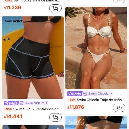
Swim Vcay Traje de baño tipo tankini para vacaciones en la playa de las mujeres, tela especial
-35%
11.239
$
Swim Chiccia
Swim Chiccia Traje de baño de mujer con decoración de cadena lateral en unicolor y diseño triangular
-55%
Swim SPRTY
11.876
$
Swim SPRTY Pantalones cortos deportivos de cintura alta con patchwork para mujer, adelgazantes, de moda, para primavera/verano
-55%
14.441
$