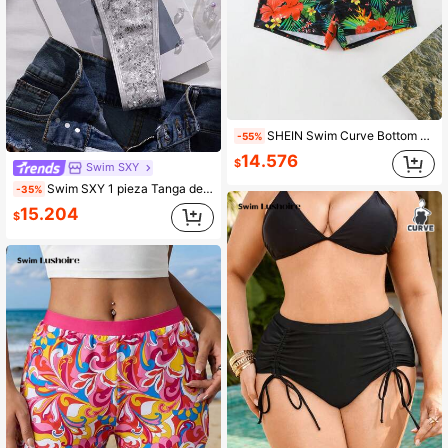
SHEIN Swim Curve Bottom de bikini de talla grande de shorts estampados de verano para playa
-55%
14.576
$
Swim SXY
Swim SXY 1 pieza Tanga de bikini sexy de cintura baja con lados ajustables y lentejuelas metálicas plateadas, adecuado para fiestas en la playa y vacaciones
-35%
15.204
$