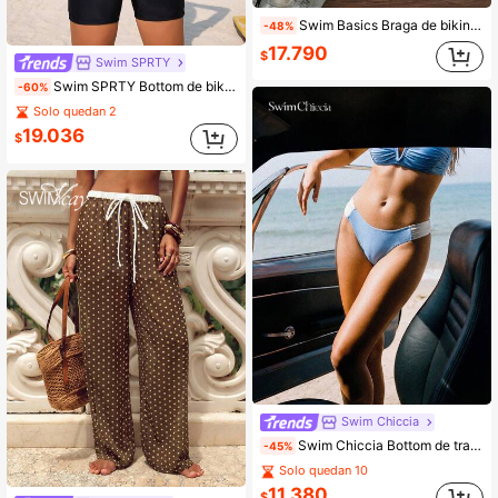
Swim Basics Braga de bikini triangular con volantes, parches de malla negra, talla grande, nueva primavera 2025
-48%
17.790
$
Swim SPRTY
Swim SPRTY Bottom de bikini con espalda cruzada y lazos, shorts de baño para surf, natación y deportes
-60%
Solo quedan 2
19.036
$
Swim Chiccia
Swim Chiccia Bottom de traje de baño de mujer de estilo boho elegante y de alta gama, de seda satinada en contraste beige y azul, para vacaciones y playa casual
-45%
Solo quedan 10
11.380
$