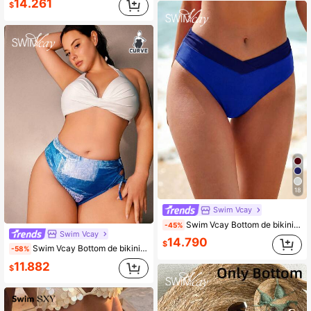
14.261
$
18
Swim Vcay
Swim Vcay Bottom de bikini de mujer con bloqueo de color y cintura asimétrica para playa de verano
-45%
Swim Vcay
14.790
$
Swim Vcay Bottom de bikini talla grande para mujer con corte hueco lateral y estampado aleatorio
-58%
11.882
$