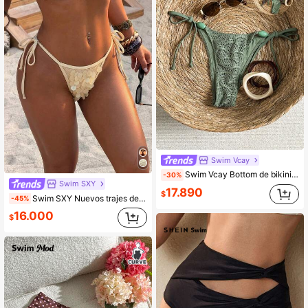
Swim Vcay
Swim Vcay Bottom de bikini con cordones laterales de tela jacquard con cuentas para mujer
-30%
Swim SXY
17.890
$
Swim SXY Nuevos trajes de baño de mujer 2026SS para vacaciones, citas, estilo occidental, cruceros, playa, isla, viajes por carretera, todas las estaciones, festivales de música, vacaciones bohemias, vacaciones bohemias, shorts plisados bohemios de otoño relajado Y2K, Bottom de traje de baño elegante vintage casual con lentejuelas doradas para vacaciones en la playa, traje de baño de control suave Zestiva, selecciones de primavera y verano, código de ropa Z65c7 para damas con descuento, Bottom de bikini dorado, trajes de baño dorados para mujeres, bikinis con cobertura completa para cruceros y viajes
-45%
16.000
$