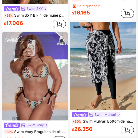
Solo quedan 6
Swim SXY
16.165
$
Swim SXY Bikini de mujer para verano, casual, Bottom de traje de baño de punto con textura de hoja y lazo, shorts de playa para piscina, fiesta, vacaciones y salidas
-55%
17.006
$
Swim Mulvari
Swim Mulvari Bottom de natación de unicolor para mujer con falda cubretraje de malla con estampado geométrico, ropa de playa para vacaciones de verano
-60%
Swim Vcay
26.356
$
Swim Vcay Braguitas de bikini para mujer de talla grande, calzoncillos de natación de triángulo con lazos laterales, tela especial, diseño minimalista de moda, versátil para uso casual y vacaciones
-55%