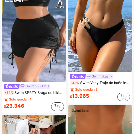
Swim Vcay
Swim Vcay Traje de baño inferior de cintura baja sexy & elegante para mujer, nuevo lanzamiento para verano y vacaciones de primavera, ideal para playa/fiesta en la piscina
-45%
Swim SPRTY
Solo quedan 9
Swim SPRTY Braga de bikini de talla grande para mujer con bolsillo y cordón lateral en unicolor
-44%
13.965
$
Solo quedan 4
23.346
$