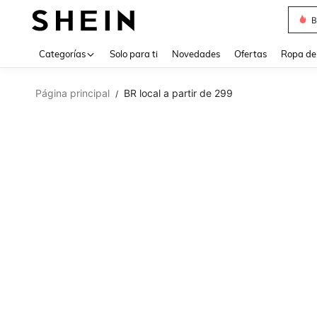
B
Use up 
Categorías
Solo para ti
Novedades
Ofertas
Ropa de
Página principal
BR local a partir de 299
/