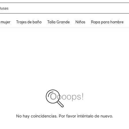
lusas
and down arrow keys to navigate search Búsqueda reciente and Busca y Encuentr
 mujer
Trajes de baño
Talla Grande
Niños
Ropa para hombre
No hay coincidencias. Por favor inténtalo de nuevo.