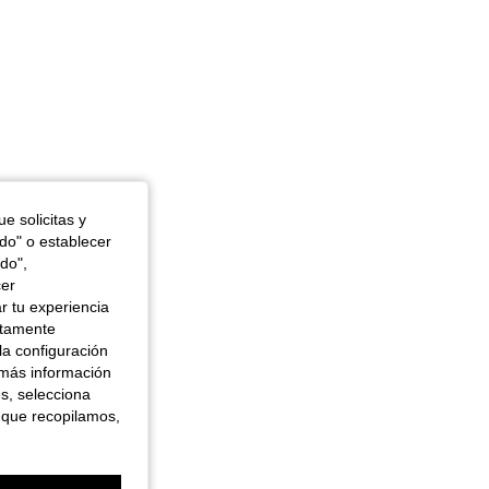
e solicitas y
odo" o establecer
do",
cer
r tu experiencia
ctamente
la configuración
 más información
es, selecciona
 que recopilamos,