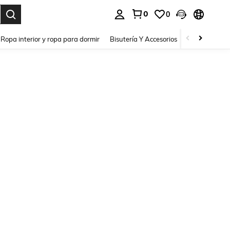
0
0
a. Press Enter to select.
Ropa interior y ropa para dormir
Bisutería Y Accesorios
Zapatos
H