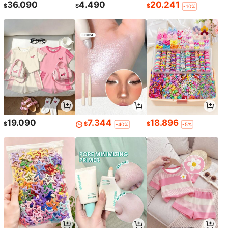
36.090
4.490
20.241
$
$
$
-10%
19.090
7.344
18.896
$
$
$
-40%
-5%