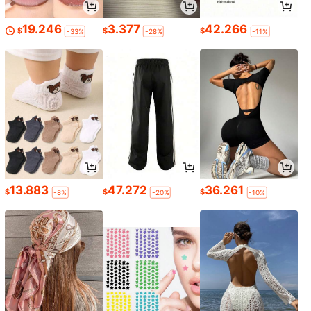
19.246
3.377
42.266
$
$
$
-33%
-28%
-11%
13.883
47.272
36.261
$
$
$
-8%
-20%
-10%