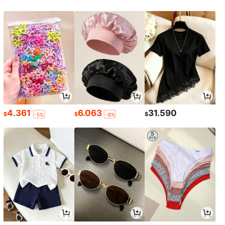
4.361
6.063
31.590
$
$
$
-5%
-8%