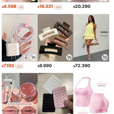
4.598
16.331
20.290
$
$
$
-4%
-50%
7.193
6.990
72.390
$
$
$
-25%