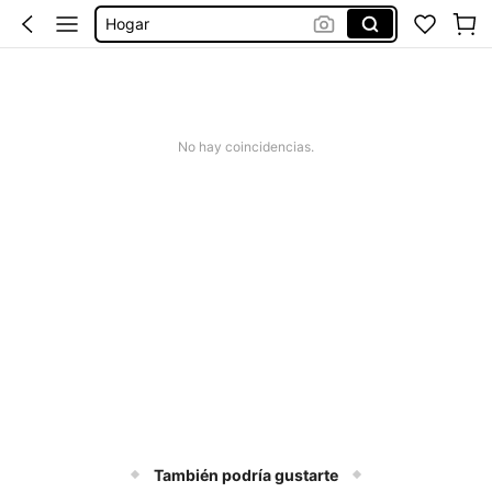
Hogar
Halloween Decoración
Flores Artificiales Para Decoracion
Navidad
No hay coincidencias.
También podría gustarte