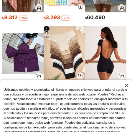
8.312
3.293
60.490
$
$
$
-20%
-25%
43.191
38.171
33.939
$
$
$
-10%
-8%
-8%
Utilizamos cookies y tecnologías similares en nuestro sitio web para brindar el servicio
que solicitas y ofrecerte la mejor experiencia de sitio web posible. Puedes "Rechazar
todo", "Aceptar todo" o establecer tu preferencia de cookies en cualquier momento a tu
elección. Al seleccionar "Aceptar todo", estableceremos todas las cookies opcionales,
que nos ayudan a analizar el tráfico, ofrecer funcionalidades mejoradas y personalizar
el contenido y los anuncios para complementar tu experiencia de compra con SHEIN.
Al seleccionar "Rechazar todo", permites el uso de cookies estrictamente necesarias
que hacen que nuestro sitio web funcione. Puedes desactivarlas cambiando la
configuración de tu navegador, pero esto puede afectar el funcionamiento del sitio web.