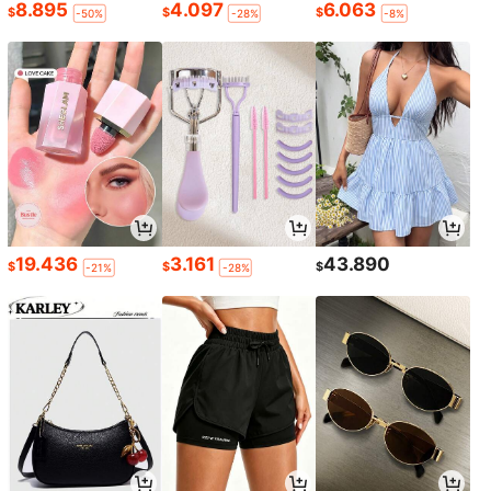
8.895
4.097
6.063
$
$
$
-50%
-28%
-8%
19.436
3.161
43.890
$
$
$
-21%
-28%