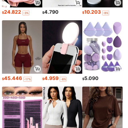
24.822
4.790
10.203
$
$
$
-3%
-8%
45.446
4.959
5.090
$
$
$
-17%
-8%