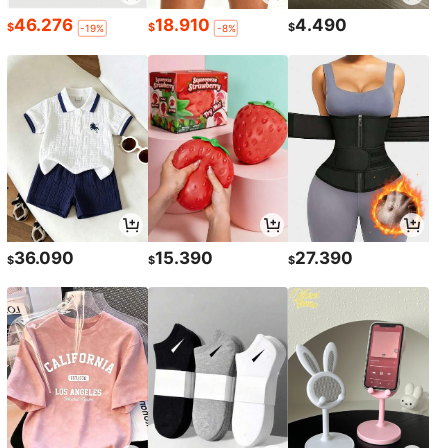
46.276
18.910
4.490
$
$
$
-19%
-8%
36.090
15.390
27.390
$
$
$