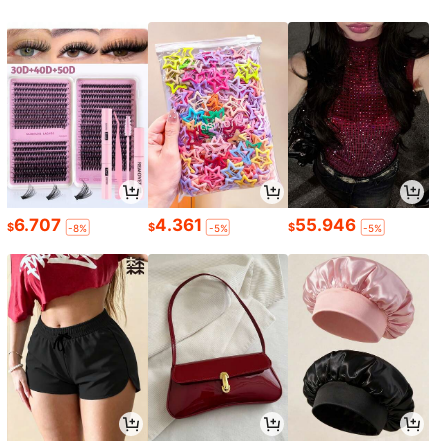
6.707
4.361
55.946
$
$
$
-8%
-5%
-5%