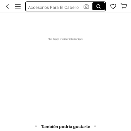
Accesorios Para El Cabello
Pinzas Para El Cabello
Gafas
Lentes
No hay coincidencias.
También podría gustarte