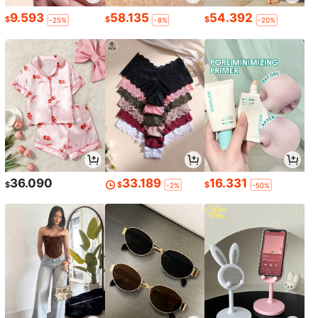
9.593
58.135
54.392
$
$
$
-25%
-8%
-20%
36.090
33.189
16.331
$
$
$
-2%
-50%