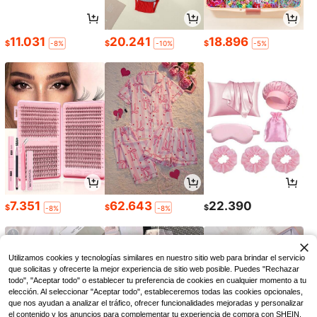
11.031
20.241
18.896
$
$
$
-8%
-10%
-5%
7.351
62.643
22.390
$
$
$
-8%
-8%
Utilizamos cookies y tecnologías similares en nuestro sitio web para brindar el servicio
que solicitas y ofrecerte la mejor experiencia de sitio web posible. Puedes "Rechazar
todo", "Aceptar todo" o establecer tu preferencia de cookies en cualquier momento a tu
elección. Al seleccionar "Aceptar todo", estableceremos todas las cookies opcionales,
que nos ayudan a analizar el tráfico, ofrecer funcionalidades mejoradas y personalizar
el contenido y los anuncios para complementar tu experiencia de compra con SHEIN.