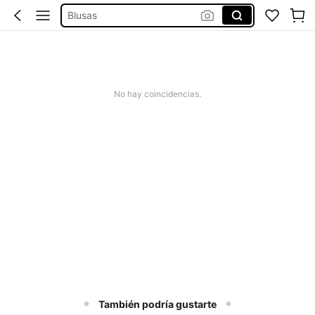
Blusas
Conjunto De 2 Piezas Para Mujer
Traje De Baño Mujer
Vestidos Casuales
No hay coincidencias.
Vestidos
También podría gustarte