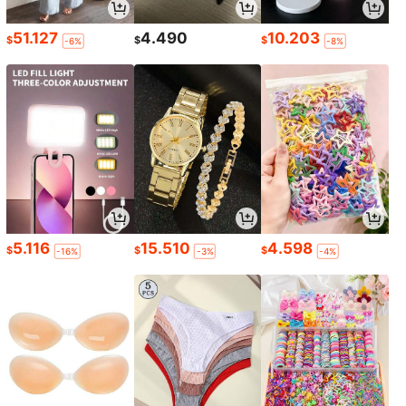
51.127
4.490
10.203
$
$
$
-6%
-8%
5.116
15.510
4.598
$
$
$
-16%
-3%
-4%