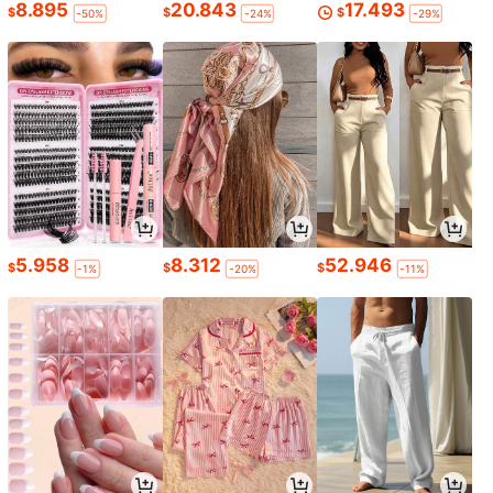
8.895
20.843
17.493
$
$
$
-50%
-24%
-29%
5.958
8.312
52.946
$
$
$
-1%
-20%
-11%