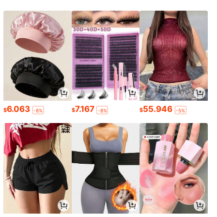
6.063
7.167
55.946
$
$
$
-8%
-8%
-5%