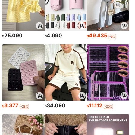
25.090
4.990
49.435
$
$
$
-6%
3.377
34.090
11.112
$
$
$
-28%
-20%