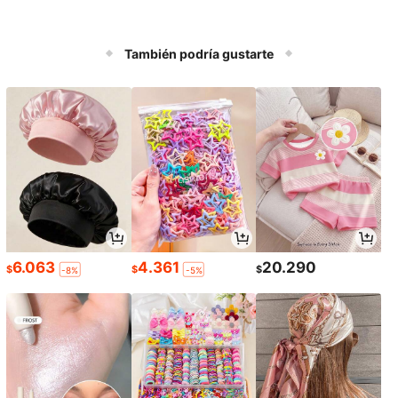
También podría gustarte
6.063
4.361
20.290
$
$
$
-8%
-5%