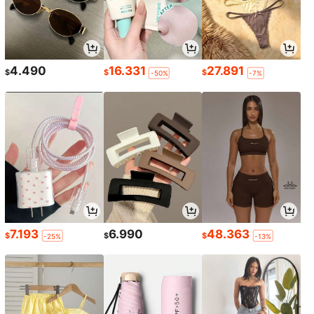
4.490
16.331
27.891
$
$
$
-50%
-7%
7.193
6.990
48.363
$
$
$
-25%
-13%