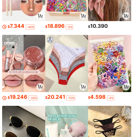
7.344
18.896
10.390
$
$
$
-40%
-5%
19.246
20.241
4.598
$
$
$
-33%
-10%
-4%