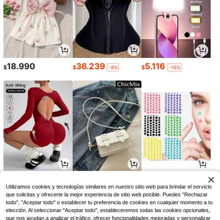
18.990
36.239
5.116
$
$
$
-8%
-16%
43.839
17.090
3.293
$
$
$
-13%
-25%
Utilizamos cookies y tecnologías similares en nuestro sitio web para brindar el servicio
que solicitas y ofrecerte la mejor experiencia de sitio web posible. Puedes "Rechazar
todo", "Aceptar todo" o establecer tu preferencia de cookies en cualquier momento a tu
elección. Al seleccionar "Aceptar todo", estableceremos todas las cookies opcionales,
que nos ayudan a analizar el tráfico, ofrecer funcionalidades mejoradas y personalizar