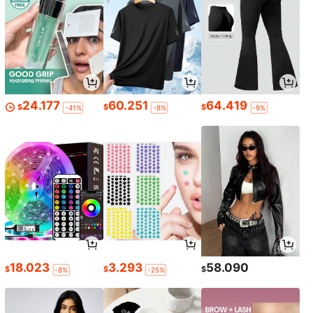
24.177
60.251
64.419
$
$
$
-41%
-8%
-9%
18.023
3.293
58.090
$
$
$
-8%
-25%