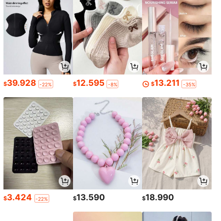
39.928
12.595
13.211
$
$
$
-22%
-8%
-35%
3.424
13.590
18.990
$
$
$
-22%