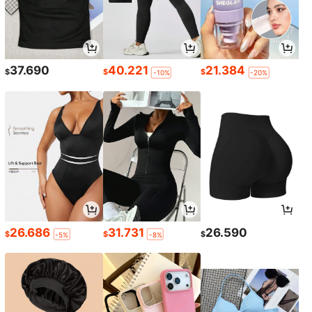
37.690
40.221
21.384
$
$
$
-10%
-20%
26.686
31.731
26.590
$
$
$
-5%
-8%