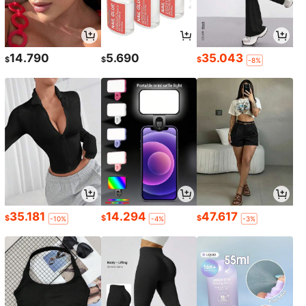
14.790
5.690
35.043
$
$
$
-8%
35.181
14.294
47.617
$
$
$
-10%
-4%
-3%