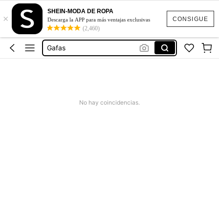
Pinzas Para El Cabello
SHEIN-MODA DE ROPA
×
Lentes
CONSIGUE
Descarga la APP para más ventajas exclusivas
(2,460)
Lentes De Sol Mujer
Gafas
Accesorios Para El Cabello
Pinzas Para El Cabello
Lentes
No hay coincidencias.