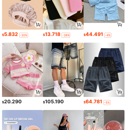
5.832
13.718
44.491
$
$
$
-20%
-26%
-4%
20.290
105.190
64.781
$
$
$
-5%