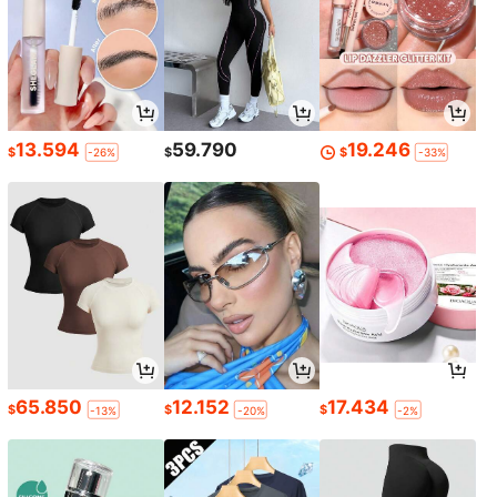
13.594
59.790
19.246
$
$
$
-26%
-33%
65.850
12.152
17.434
$
$
$
-13%
-20%
-2%