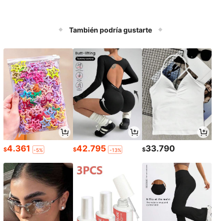
También podría gustarte
4.361
42.795
33.790
$
$
$
-5%
-13%