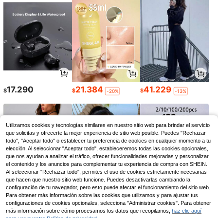
17.290
21.384
41.229
$
$
$
-20%
-13%
Utilizamos cookies y tecnologías similares en nuestro sitio web para brindar el servicio
que solicitas y ofrecerte la mejor experiencia de sitio web posible. Puedes "Rechazar
todo", "Aceptar todo" o establecer tu preferencia de cookies en cualquier momento a tu
elección. Al seleccionar "Aceptar todo", estableceremos todas las cookies opcionales,
que nos ayudan a analizar el tráfico, ofrecer funcionalidades mejoradas y personalizar
el contenido y los anuncios para complementar tu experiencia de compra con SHEIN.
Al seleccionar "Rechazar todo", permites el uso de cookies estrictamente necesarias
que hacen que nuestro sitio web funcione. Puedes desactivarlas cambiando la
configuración de tu navegador, pero esto puede afectar el funcionamiento del sitio web.
Para obtener más información sobre las cookies que utilizamos y para ajustar tus
73.622
11.912
2.908
configuraciones de cookies opcionales, selecciona "Administrar cookies". Para obtener
$
$
$
-4%
-20%
-19%
más información sobre cómo procesamos los datos que recopilamos,
haz clic aquí