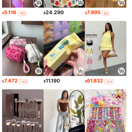
5.116
24.290
7.995
$
$
$
-16%
-8%
7.472
11.190
61.832
$
$
$
-15%
-20%