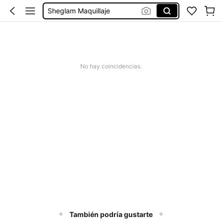
Sheglam Maquillaje
Maquillaje Para Mujer
Rubor
Sheglam
No hay coincidencias.
También podría gustarte