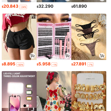
20.843
32.290
61.890
$
$
$
-24%
8.895
5.958
27.891
$
$
$
-50%
-1%
-7%