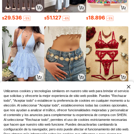
29.536
51.127
18.896
$
$
$
-5%
-6%
-5%
43.890
4.690
30.123
$
$
$
-8%
Utilizamos cookies y tecnologías similares en nuestro sitio web para brindar el servicio
que solicitas y ofrecerte la mejor experiencia de sitio web posible. Puedes "Rechazar
todo", "Aceptar todo" o establecer tu preferencia de cookies en cualquier momento a tu
elección. Al seleccionar "Aceptar todo", estableceremos todas las cookies opcionales,
que nos ayudan a analizar el tráfico, ofrecer funcionalidades mejoradas y personalizar
el contenido y los anuncios para complementar tu experiencia de compra con SHEIN.
Al seleccionar "Rechazar todo", permites el uso de cookies estrictamente necesarias
que hacen que nuestro sitio web funcione. Puedes desactivarlas cambiando la
configuración de tu navegador, pero esto puede afectar el funcionamiento del sitio web.