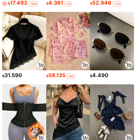
17.493
4.361
52.946
$
$
$
-29%
-5%
-11%
31.590
58.135
4.490
$
$
$
-8%