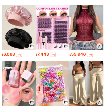
6.063
7.443
55.946
$
$
$
-8%
-8%
-5%