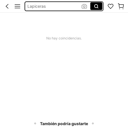
Lapiceras
Lapiceras Escolar
Plumas Escolar
Lapiceros
No hay coincidencias.
También podría gustarte