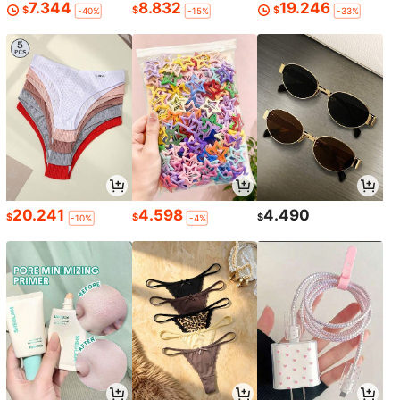
7.344
8.832
19.246
$
$
$
-40%
-15%
-33%
20.241
4.598
4.490
$
$
$
-10%
-4%