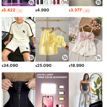
5.422
4.990
3.377
$
$
$
-3%
-28%
34.090
25.090
18.990
$
$
$