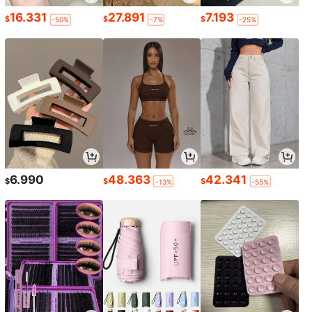
16.331
27.891
7.193
$
$
$
-50%
-7%
-25%
6.990
48.363
42.341
$
$
$
-13%
-55%