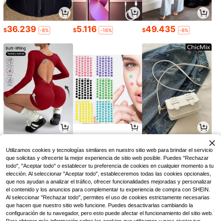
36.239
5.116
49.435
$
$
$
-8%
-16%
-6%
43.839
3.293
17.090
$
$
$
-13%
-25%
Utilizamos cookies y tecnologías similares en nuestro sitio web para brindar el servicio
que solicitas y ofrecerte la mejor experiencia de sitio web posible. Puedes "Rechazar
todo", "Aceptar todo" o establecer tu preferencia de cookies en cualquier momento a tu
elección. Al seleccionar "Aceptar todo", estableceremos todas las cookies opcionales,
que nos ayudan a analizar el tráfico, ofrecer funcionalidades mejoradas y personalizar
el contenido y los anuncios para complementar tu experiencia de compra con SHEIN.
Al seleccionar "Rechazar todo", permites el uso de cookies estrictamente necesarias
que hacen que nuestro sitio web funcione. Puedes desactivarlas cambiando la
configuración de tu navegador, pero esto puede afectar el funcionamiento del sitio web.