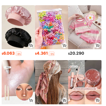
6.063
4.361
20.290
$
$
$
-8%
-5%