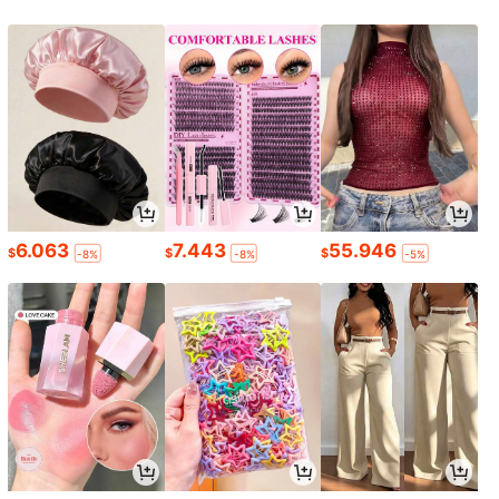
6.063
7.443
55.946
$
$
$
-8%
-8%
-5%