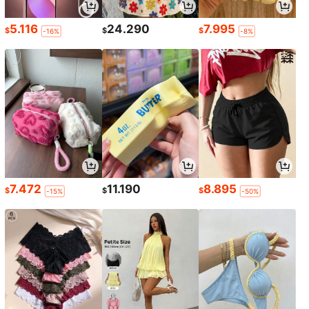
5.116
24.290
7.995
$
$
$
-16%
-8%
7.472
11.190
8.895
$
$
$
-15%
-50%