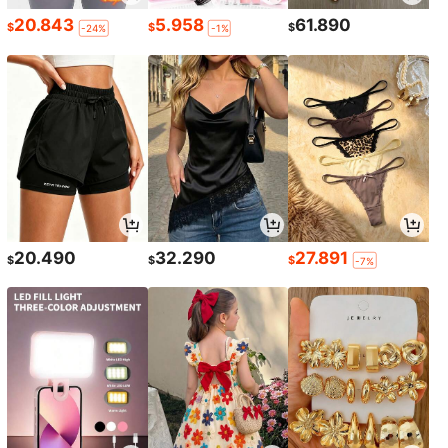
20.843
5.958
61.890
$
$
$
-24%
-1%
20.490
32.290
27.891
$
$
$
-7%