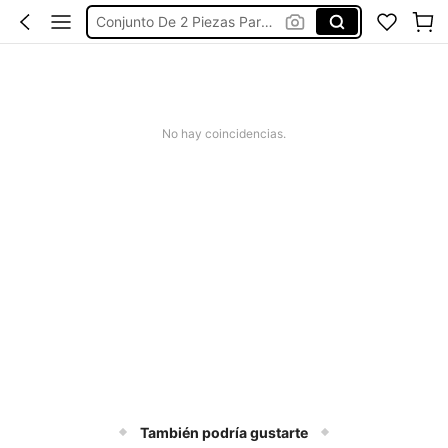
Vestidos Casuales
Traje De Baño Mujer
Vestidos
No hay coincidencias.
También podría gustarte