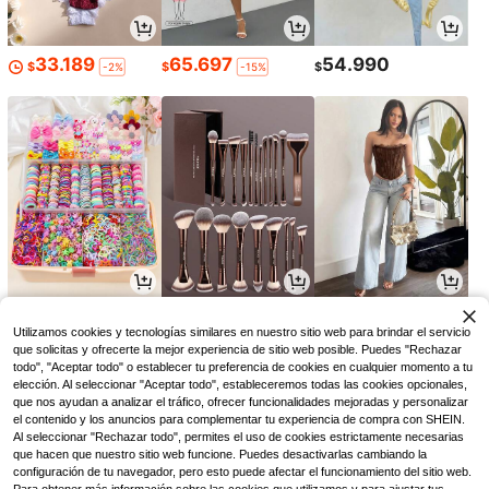
33.189
65.697
54.990
$
$
$
-2%
-15%
18.896
29.536
51.127
$
$
$
-5%
-5%
-6%
Utilizamos cookies y tecnologías similares en nuestro sitio web para brindar el servicio
que solicitas y ofrecerte la mejor experiencia de sitio web posible. Puedes "Rechazar
todo", "Aceptar todo" o establecer tu preferencia de cookies en cualquier momento a tu
elección. Al seleccionar "Aceptar todo", estableceremos todas las cookies opcionales,
que nos ayudan a analizar el tráfico, ofrecer funcionalidades mejoradas y personalizar
el contenido y los anuncios para complementar tu experiencia de compra con SHEIN.
Al seleccionar "Rechazar todo", permites el uso de cookies estrictamente necesarias
que hacen que nuestro sitio web funcione. Puedes desactivarlas cambiando la
configuración de tu navegador, pero esto puede afectar el funcionamiento del sitio web.