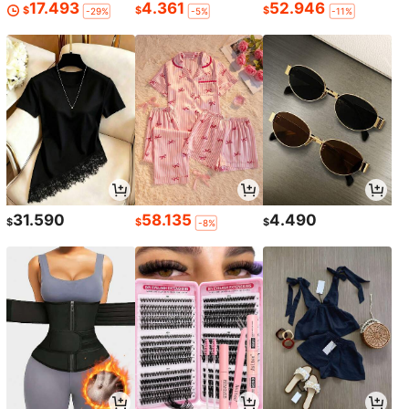
17.493
4.361
52.946
$
$
$
-29%
-5%
-11%
31.590
58.135
4.490
$
$
$
-8%