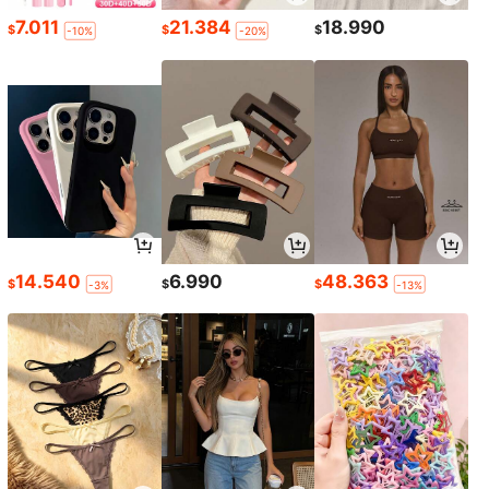
7.011
21.384
18.990
$
$
$
-10%
-20%
14.540
6.990
48.363
$
$
$
-3%
-13%