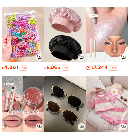
4.361
6.063
7.344
$
$
$
-5%
-8%
-40%