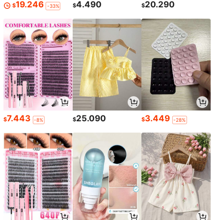
19.246
4.490
20.290
$
$
$
-33%
7.443
25.090
3.449
$
$
$
-8%
-28%