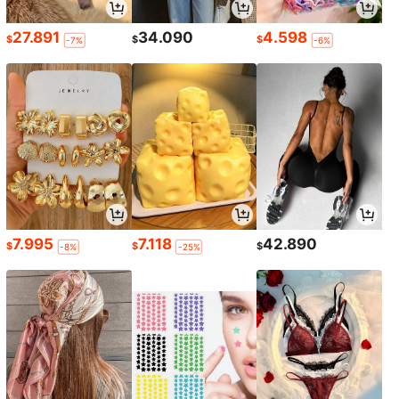
27.891
34.090
4.598
$
$
$
-7%
-6%
7.995
7.118
42.890
$
$
$
-8%
-25%