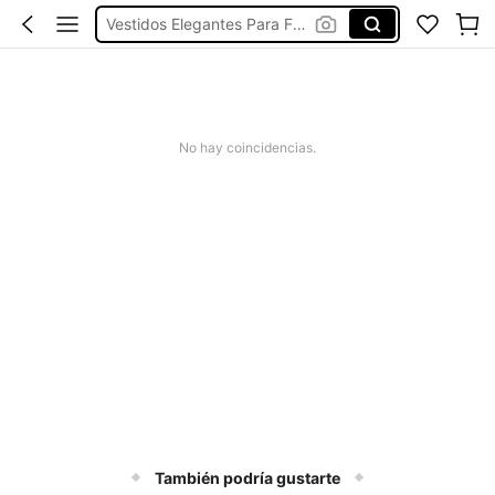
Vestidos Elegantes Para Fiesta
Vestidos De Baño Mujer
Blusas Para Mujer
Ropa Deportiva De Mujer
No hay coincidencias.
Vestidos
También podría gustarte