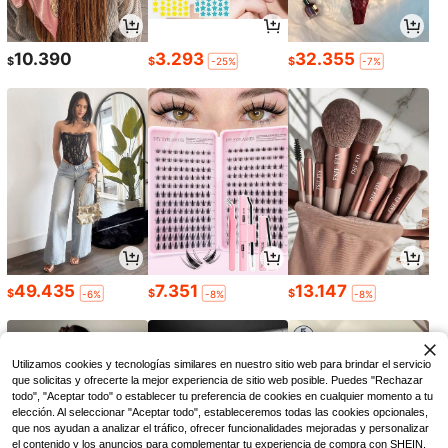
10.390
3.293
32.355
$
$
$
-25%
-7%
49.435
7.351
13.147
$
$
$
-6%
-8%
-8%
Utilizamos cookies y tecnologías similares en nuestro sitio web para brindar el servicio
que solicitas y ofrecerte la mejor experiencia de sitio web posible. Puedes "Rechazar
todo", "Aceptar todo" o establecer tu preferencia de cookies en cualquier momento a tu
elección. Al seleccionar "Aceptar todo", estableceremos todas las cookies opcionales,
que nos ayudan a analizar el tráfico, ofrecer funcionalidades mejoradas y personalizar
el contenido y los anuncios para complementar tu experiencia de compra con SHEIN.