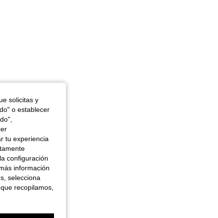
e solicitas y
odo" o establecer
do",
cer
r tu experiencia
ctamente
la configuración
 más información
es, selecciona
 que recopilamos,