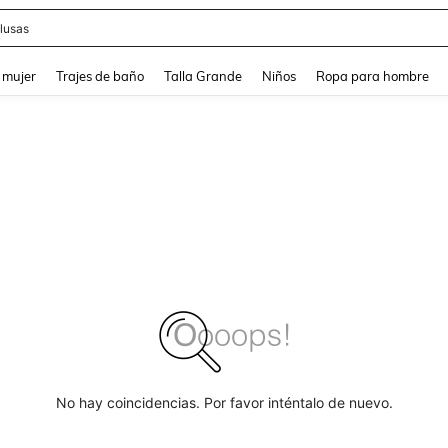
lusas
and down arrow keys to navigate search Búsqueda reciente and Busca y Encuentr
 mujer
Trajes de baño
Talla Grande
Niños
Ropa para hombre
No hay coincidencias. Por favor inténtalo de nuevo.