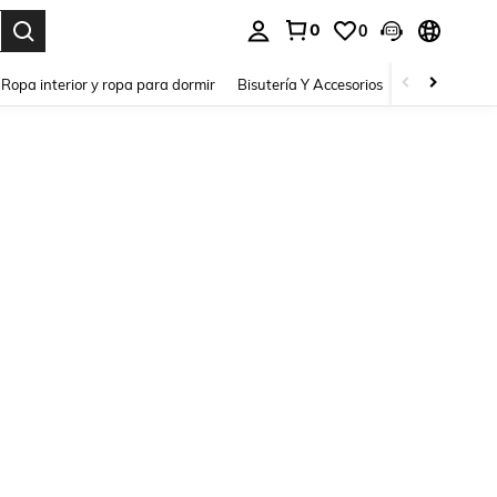
0
0
a. Press Enter to select.
Ropa interior y ropa para dormir
Bisutería Y Accesorios
Zapatos
H