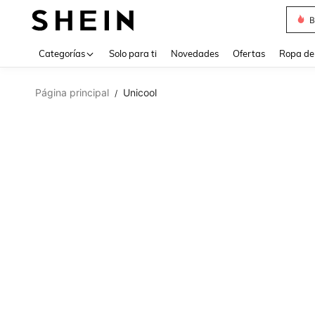
B
Use up 
Categorías
Solo para ti
Novedades
Ofertas
Ropa de
Página principal
Unicool
/