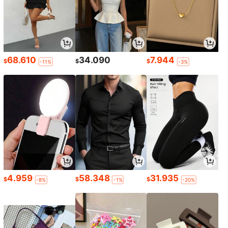
68.610
34.090
7.944
$
$
$
-11%
-3%
4.959
58.348
31.935
$
$
$
-8%
-1%
-20%