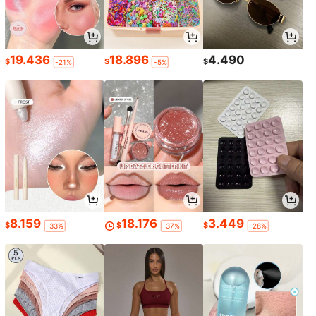
19.436
18.896
4.490
$
$
$
-21%
-5%
8.159
18.176
3.449
$
$
$
-33%
-37%
-28%