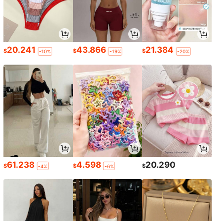
20.241
43.866
21.384
$
$
$
-10%
-19%
-20%
61.238
4.598
20.290
$
$
$
-4%
-6%