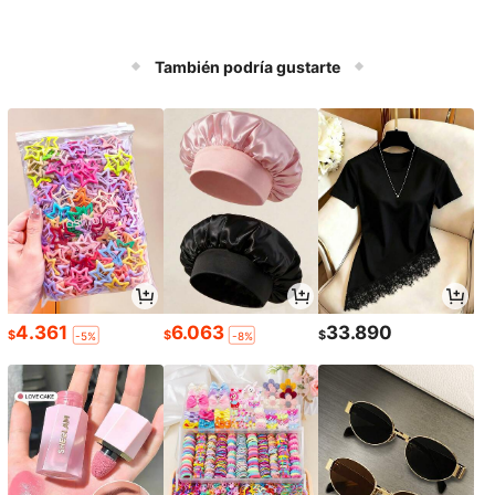
También podría gustarte
4.361
6.063
33.890
$
$
$
-5%
-8%