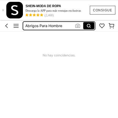
Chamarras Para Hombre
SHEIN-MODA DE ROPA
×
Chalecos Para Hombre
CONSIGUE
Descarga la APP para más ventajas exclusivas
(2,460)
Parka Hombre
Abrigos Para Hombre
Chaquetas Para Hombre
No hay coincidencias.