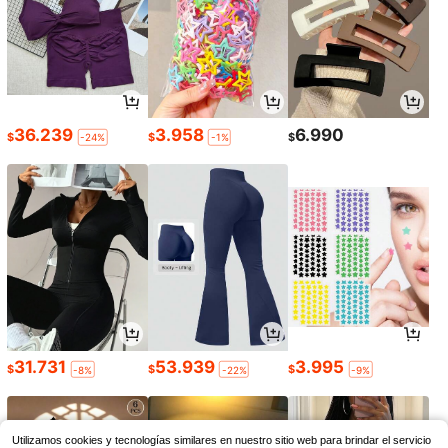
36.239
3.958
6.990
$
$
$
-24%
-1%
31.731
53.939
3.995
$
$
$
-8%
-22%
-9%
Utilizamos cookies y tecnologías similares en nuestro sitio web para brindar el servicio