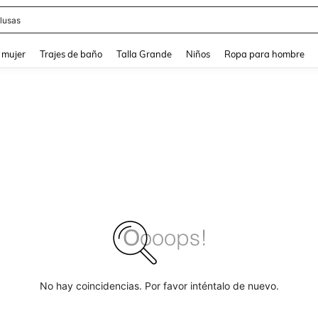
lusas
and down arrow keys to navigate search Búsqueda reciente and Busca y Encuentr
 mujer
Trajes de baño
Talla Grande
Niños
Ropa para hombre
No hay coincidencias. Por favor inténtalo de nuevo.