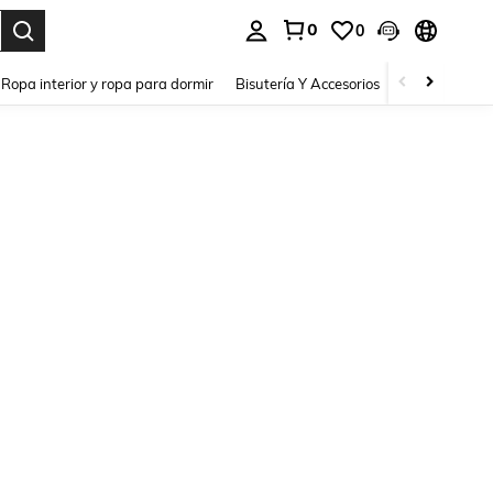
0
0
a. Press Enter to select.
Ropa interior y ropa para dormir
Bisutería Y Accesorios
Zapatos
H