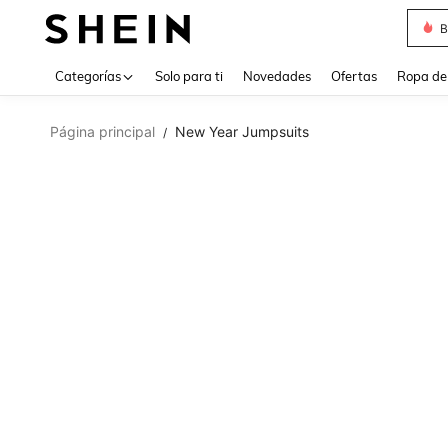
B
Use up 
Categorías
Solo para ti
Novedades
Ofertas
Ropa de
Página principal
New Year Jumpsuits
/