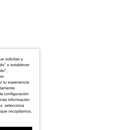
e solicitas y
odo" o establecer
do",
cer
r tu experiencia
ctamente
la configuración
 más información
es, selecciona
 que recopilamos,