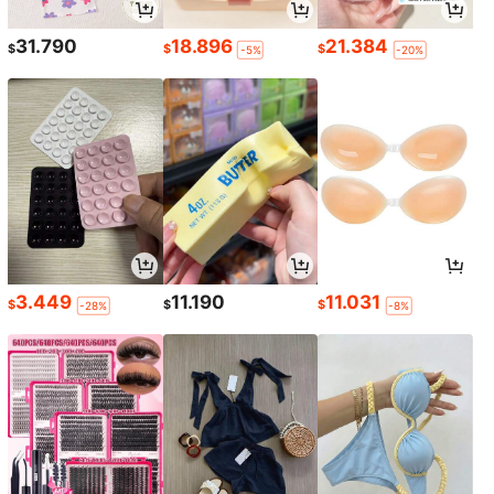
31.790
18.896
21.384
$
$
$
-5%
-20%
3.449
11.190
11.031
$
$
$
-28%
-8%