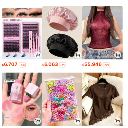
6.707
6.063
55.946
$
$
$
-8%
-8%
-5%