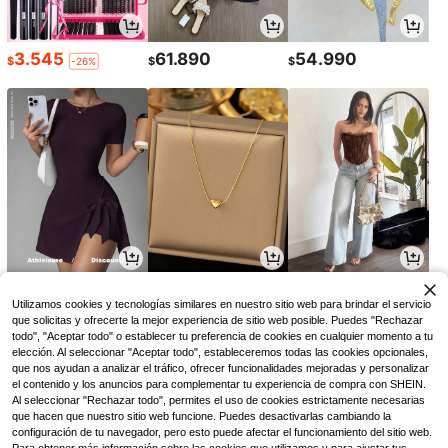
3.545
61.890
54.990
$
$
$
-26%
45.926
7.944
51.127
$
$
$
-19%
-3%
-6%
Utilizamos cookies y tecnologías similares en nuestro sitio web para brindar el servicio
que solicitas y ofrecerte la mejor experiencia de sitio web posible. Puedes "Rechazar
todo", "Aceptar todo" o establecer tu preferencia de cookies en cualquier momento a tu
elección. Al seleccionar "Aceptar todo", estableceremos todas las cookies opcionales,
que nos ayudan a analizar el tráfico, ofrecer funcionalidades mejoradas y personalizar
el contenido y los anuncios para complementar tu experiencia de compra con SHEIN.
Al seleccionar "Rechazar todo", permites el uso de cookies estrictamente necesarias
que hacen que nuestro sitio web funcione. Puedes desactivarlas cambiando la
configuración de tu navegador, pero esto puede afectar el funcionamiento del sitio web.