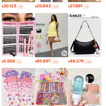
30.123
20.843
27.891
$
$
$
-8%
-24%
-7%
5.958
65.697
46.276
$
$
$
-1%
-15%
-19%