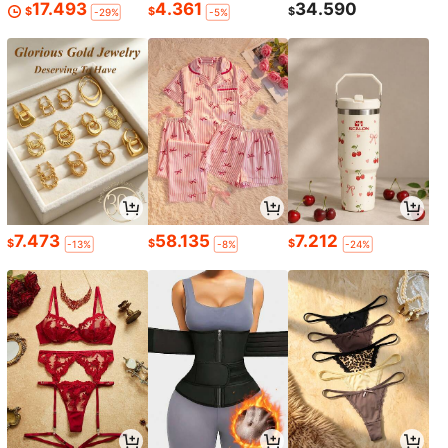
17.493
4.361
34.590
$
$
$
-29%
-5%
7.473
58.135
7.212
$
$
$
-13%
-8%
-24%