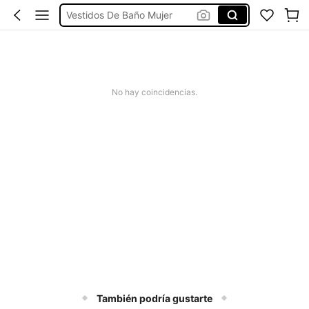
Vestidos De Baño Mujer
Blusas Para Mujer
Ropa Deportiva De Mujer
Vestidos
No hay coincidencias.
También podría gustarte