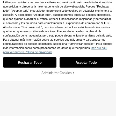
ario/cumpleaños, vacaciones de ve
Utilizamos cookies y tecnologías similares en nuestro sitio web para brindar el servicio
rano, ropa de playa, boda hawaian
que solicitas y ofrecerte la mejor experiencia de sitio web posible. Puedes "Rechazar
a, de primavera a verano.
todo", "Aceptar todo" o establecer tu preferencia de cookies en cualquier momento a tu
elección. Al seleccionar "Aceptar todo", estableceremos todas las cookies opcionales,
que nos ayudan a analizar el tráfico, ofrecer funcionalidades mejoradas y personalizar
el contenido y los anuncios para complementar tu experiencia de compra con SHEIN.
Al seleccionar "Rechazar todo", permites el uso de cookies estrictamente necesarias
que hacen que nuestro sitio web funcione. Puedes desactivarlas cambiando la
19
configuración de tu navegador, pero esto puede afectar el funcionamiento del sitio web.
Para obtener más información sobre las cookies que utilizamos y para ajustar tus
Manfinity CasualCool
configuraciones de cookies opcionales, selecciona "Administrar cookies". Para obtener
Manfinity CasualCool Camisa Polo
más información sobre cómo procesamos los datos que recopilamos,
haz clic aquí
de Bloques de Color para Hombre, T
67.190
9
$
para ver nuestra Política de privacidad.
op Casual Vintage con Jacquard G
1
eométrico/Camisa Polo de Manga
0
Manfinity CasualCool
Corta de Bloques de Color Casual p
Rechazar Todo
Aceptar Todo
Manfinity CasualCool 2 piezas Cam
ara Desplazamientos Diarios para H
isa de manga corta de unicolor con
ombre
#6 Más vendidos
en Casual - Estilo minimalista Conjuntos de camisa
textura y pantalón recto de cintura
Administrar Cookies
93.521
con cordón para hombre, conjunto
$
-6%
de dos piezas para hombre, ropa de
hombre, atuendos cómodos