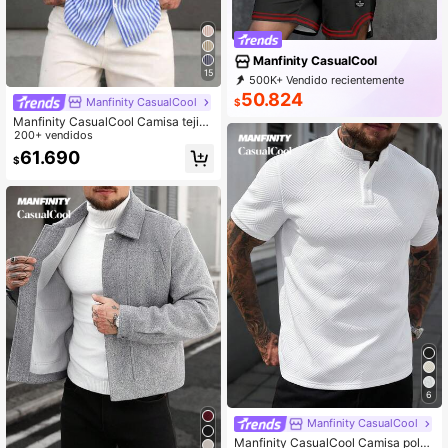
Manfinity CasualCool
15
500K+ Vendido recientemente
99K+ Recompra
169K Suscripción
50.824
Manfinity CasualCool
$
Manfinity CasualCool Camisa tejida
de rayas azules y blancas sencilla
200+ vendidos
para hombre
61.690
$
6
Manfinity CasualCool
Manfinity CasualCool Camisa polo