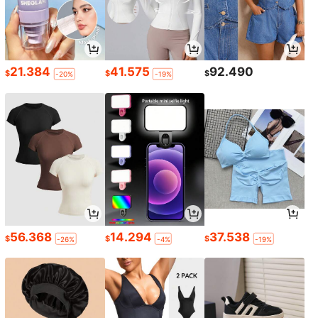
21.384
41.575
92.490
$
$
$
-20%
-19%
56.368
14.294
37.538
$
$
$
-26%
-4%
-19%