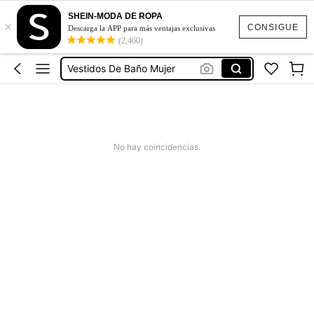
Ropa Deportiva De Mujer
SHEIN-MODA DE ROPA
×
Vestidos
CONSIGUE
Descarga la APP para más ventajas exclusivas
(2,460)
Vestidos Elegantes Para Fiesta
Vestidos De Baño Mujer
Blusas Para Mujer
Ropa Deportiva De Mujer
Vestidos
No hay coincidencias.