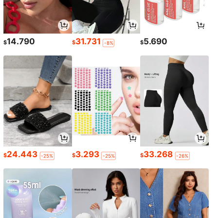
14.790
31.731
5.690
$
$
$
-8%
24.443
3.293
33.268
$
$
$
-25%
-25%
-26%