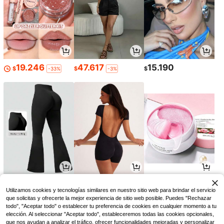
19.246
47.617
15.190
$
$
$
-33%
-3%
54.937
33.939
17.434
$
$
$
-22%
-8%
-2%
Utilizamos cookies y tecnologías similares en nuestro sitio web para brindar el servicio
que solicitas y ofrecerte la mejor experiencia de sitio web posible. Puedes "Rechazar
todo", "Aceptar todo" o establecer tu preferencia de cookies en cualquier momento a tu
elección. Al seleccionar "Aceptar todo", estableceremos todas las cookies opcionales,
que nos ayudan a analizar el tráfico, ofrecer funcionalidades mejoradas y personalizar