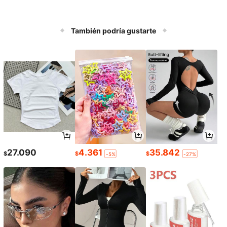
También podría gustarte
27.090
4.361
35.842
$
$
$
-5%
-27%