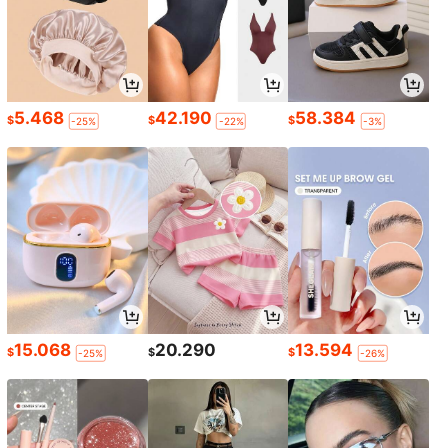
5.468
42.190
58.384
$
$
$
-25%
-22%
-3%
15.068
20.290
13.594
$
$
$
-25%
-26%