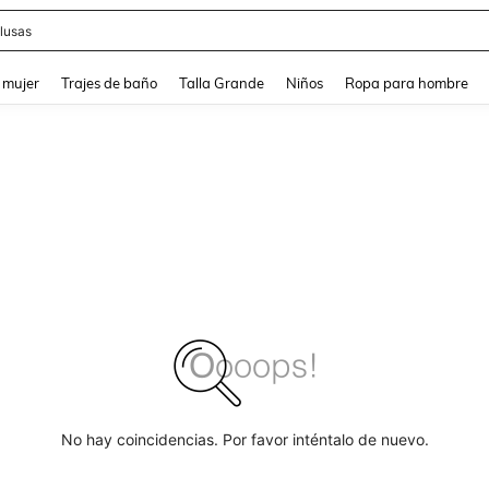
eans
and down arrow keys to navigate search Búsqueda reciente and Busca y Encuentr
 mujer
Trajes de baño
Talla Grande
Niños
Ropa para hombre
No hay coincidencias. Por favor inténtalo de nuevo.