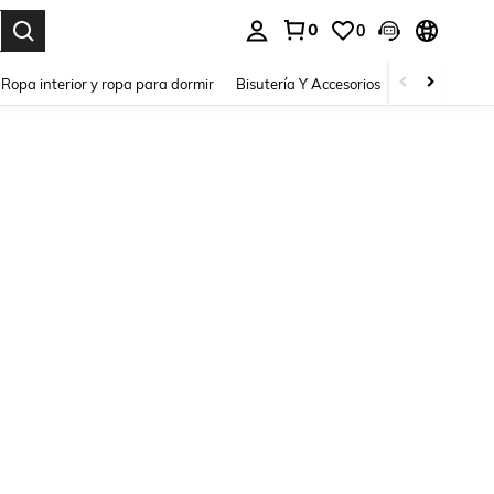
0
0
a. Press Enter to select.
Ropa interior y ropa para dormir
Bisutería Y Accesorios
Zapatos
H