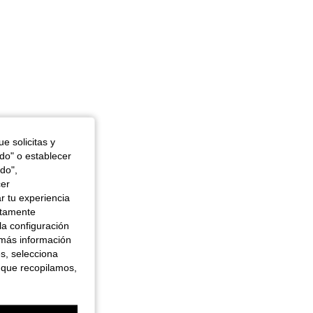
e solicitas y
odo" o establecer
do",
cer
r tu experiencia
ctamente
la configuración
 más información
es, selecciona
 que recopilamos,