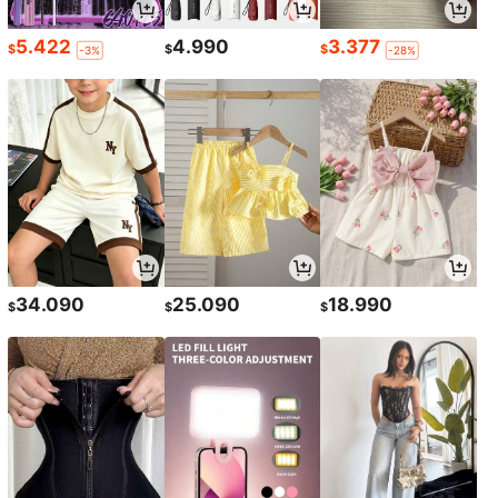
5.422
4.990
3.377
$
$
$
-3%
-28%
34.090
25.090
18.990
$
$
$