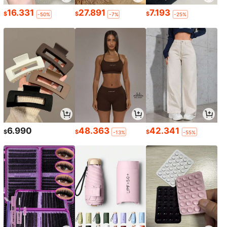
16.331
27.891
7.193
$
$
$
-50%
-7%
-25%
6.990
48.363
42.341
$
$
$
-13%
-55%