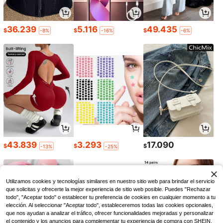
36.239
5.116
49.435
$
$
$
-8%
-16%
-6%
43.839
3.293
17.090
$
$
$
-13%
-25%
Utilizamos cookies y tecnologías similares en nuestro sitio web para brindar el servicio
que solicitas y ofrecerte la mejor experiencia de sitio web posible. Puedes "Rechazar
todo", "Aceptar todo" o establecer tu preferencia de cookies en cualquier momento a tu
elección. Al seleccionar "Aceptar todo", estableceremos todas las cookies opcionales,
que nos ayudan a analizar el tráfico, ofrecer funcionalidades mejoradas y personalizar
el contenido y los anuncios para complementar tu experiencia de compra con SHEIN.