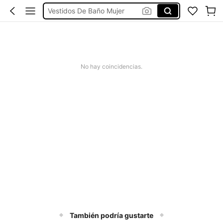
Vestidos De Baño Mujer
Blusas Para Mujer
Ropa Deportiva De Mujer
Vestidos
No hay coincidencias.
También podría gustarte