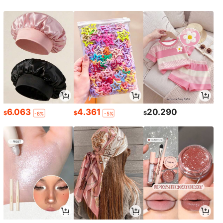
6.063
4.361
20.290
$
$
$
-8%
-5%