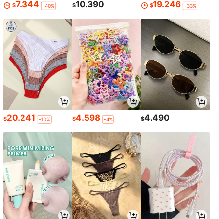
7.344
10.390
19.246
$
$
$
-40%
-33%
20.241
4.598
4.490
$
$
$
-10%
-4%