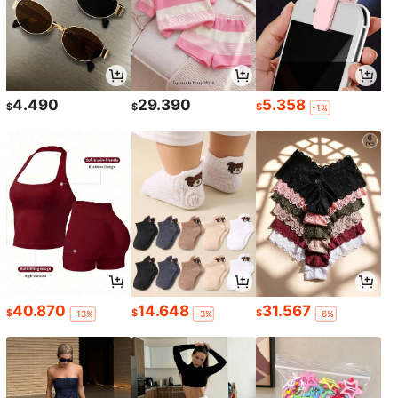
4.490
29.390
5.358
$
$
$
-1%
40.870
14.648
31.567
$
$
$
-13%
-3%
-6%