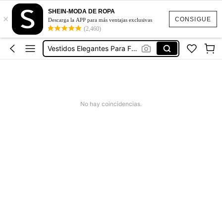
Conjuntos Curvy Para Mujer
SHEIN-MODA DE ROPA
×
Vestidos Curvy
CONSIGUE
Descarga la APP para más ventajas exclusivas
(2,460)
Blusas Curvy Mujer
Vestidos Elegantes Para Fiesta Curvy
Trajes De Baño Mujer Curvy
Conjuntos Curvy Para Mujer
Vestidos Curvy
No hay coincidencias.