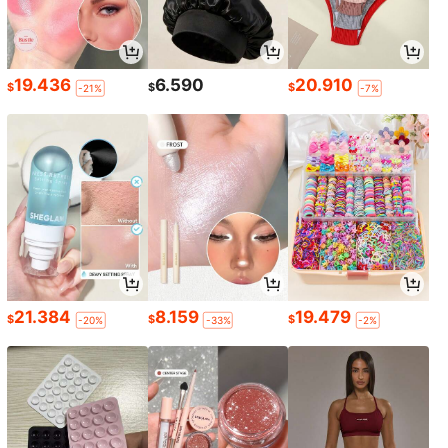
19.436
6.590
20.910
$
$
$
-21%
-7%
21.384
8.159
19.479
$
$
$
-20%
-33%
-2%