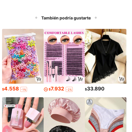
También podría gustarte
4.558
7.932
33.890
$
$
$
-1%
-2%