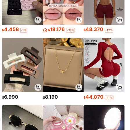
4.458
18.176
48.370
$
$
$
-1%
-37%
-12%
6.990
8.190
44.070
$
$
$
-13%