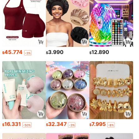
45.774
3.990
12.890
$
$
$
-3%
16.331
32.347
7.995
$
$
$
-50%
-3%
-8%