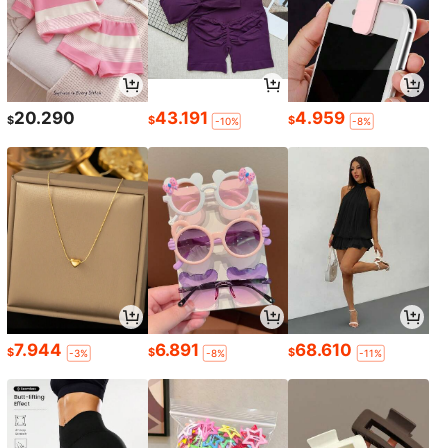
20.290
43.191
4.959
$
$
$
-10%
-8%
7.944
6.891
68.610
$
$
$
-3%
-8%
-11%