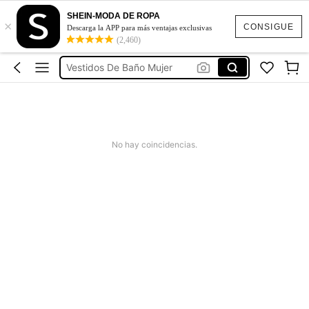
Ropa Deportiva De Mujer
SHEIN-MODA DE ROPA
×
Vestidos
CONSIGUE
Descarga la APP para más ventajas exclusivas
(2,460)
Vestidos Elegantes Para Fiesta
Vestidos De Baño Mujer
Blusas Para Mujer
Ropa Deportiva De Mujer
Vestidos
No hay coincidencias.