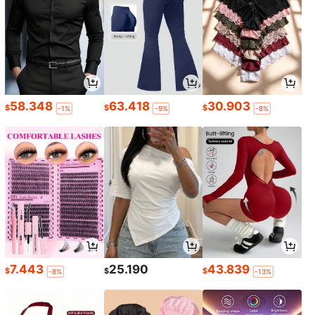
58.348
63.418
30.903
$
$
$
-1%
-9%
-8%
7.443
25.190
43.839
$
$
$
-8%
-13%