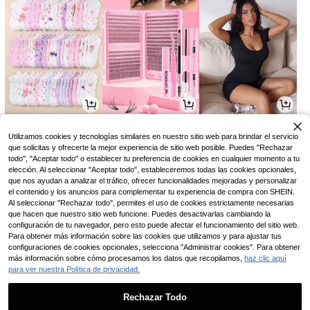
11.391
7.995
33.939
$
$
$
-12%
-8%
-8%
Utilizamos cookies y tecnologías similares en nuestro sitio web para brindar el servicio
que solicitas y ofrecerte la mejor experiencia de sitio web posible. Puedes "Rechazar
todo", "Aceptar todo" o establecer tu preferencia de cookies en cualquier momento a tu
elección. Al seleccionar "Aceptar todo", estableceremos todas las cookies opcionales,
que nos ayudan a analizar el tráfico, ofrecer funcionalidades mejoradas y personalizar
el contenido y los anuncios para complementar tu experiencia de compra con SHEIN.
Al seleccionar "Rechazar todo", permites el uso de cookies estrictamente necesarias
que hacen que nuestro sitio web funcione. Puedes desactivarlas cambiando la
configuración de tu navegador, pero esto puede afectar el funcionamiento del sitio web.
Para obtener más información sobre las cookies que utilizamos y para ajustar tus
configuraciones de cookies opcionales, selecciona "Administrar cookies". Para obtener
más información sobre cómo procesamos los datos que recopilamos,
haz clic aquí
para ver nuestra Política de privacidad.
48.861
4.690
112.543
$
$
$
-10%
-12%
Rechazar Todo