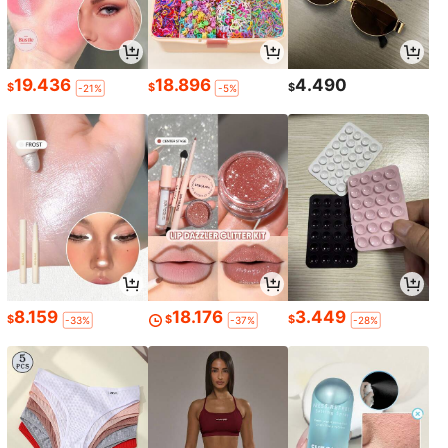
19.436
18.896
4.490
$
$
$
-21%
-5%
8.159
18.176
3.449
$
$
$
-33%
-37%
-28%