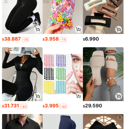
38.887
3.958
6.990
$
$
$
-3%
-1%
31.731
3.995
29.590
$
$
$
-8%
-9%