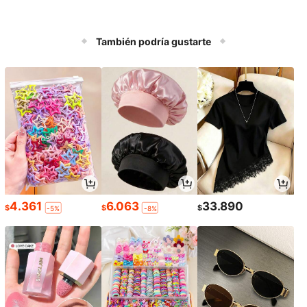
También podría gustarte
4.361
6.063
33.890
$
$
$
-5%
-8%