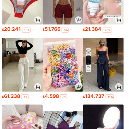
20.241
51.766
21.384
$
$
$
-10%
-5%
-20%
61.238
4.598
134.737
$
$
$
-4%
-6%
-11%