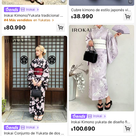
10
Irokai
Cubre kimono de estilo japonés vint
age de unicolor, bata de estar en ca
Irokai Kimono/Yukata tradicional es
38.990
$
sa casual, ligero para verano, playa
tampado para mujer japonesa, para
#4 Más vendidos
en Yukatas
y vacaciones, holgado, marrón, oto
festival de verano
80.990
ño
$
Irokai
Irokai Kimono yukata de diseño flor
al tradicional japonés, set de 2 piez
Irokai
100.690
$
as para festival de verano
Irokai Conjunto de Yukata de dos pi