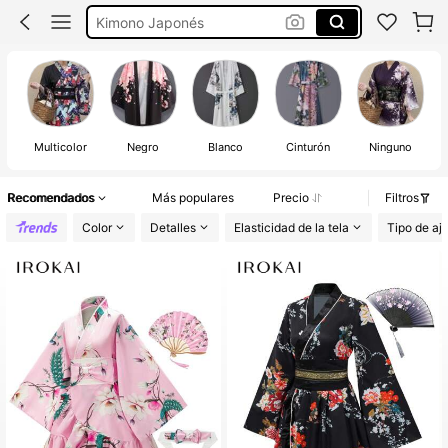
Kimonos De Mujer Japonés
Hanbok
Kimono
Multicolor
Negro
Blanco
Cinturón
Ninguno
Recomendados
Más populares
Precio
Filtros
Color
Detalles
Elasticidad de la tela
Tipo de aj