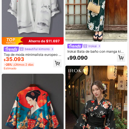
Ahorro de $11.697
Irokai
beautiful kimono
Irokai Bata de baño con manga kim
Top de moda minimalista europeo &
ono y vestido camisola con estamp
99.090
35.093
americano, diseño de nicho con est
$
ado floral Yukata
$
ampado retro japonés de montaña y
-25%
¡Últimos 2 días
agua, haori tipo cover up, disfraz pa
Estimado
ra actuación grupal, blanco, otoño