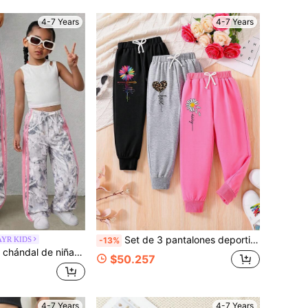
4-7 Years
4-7 Years
Set de 3 pantalones deportivos con estampado de dibujos animados para niños pequeños
AYR KIDS
-13%
mpado de hojas grises, cintura rosa de punto, ropa de otoño
$50.257
4-7 Years
4-7 Years