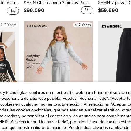
 y suaves para otoño/invierno
SHEIN Chica Joven 2 piezas Pantalones deportivos con parche de corazón con cinta en contraste con forro térmico
$96.090
$59.690
4-7 Years
4-7 Years
 y tecnologías similares en nuestro sitio web para brindar el servicio qu
r experiencia de sitio web posible. Puedes "Rechazar todo", "Aceptar t
 cookies en cualquier momento a tu elección. Al seleccionar "Aceptar to
das las cookies opcionales, que nos ayudan a analizar el tráfico, ofre
ejoradas y personalizar el contenido y los anuncios para complementa
GLOWMODE
EIN. Al seleccionar "Rechazar todo", permites el uso de cookies estri
de unicolor para niña
GLOWMODE Pantalones jogger de uso diario para niños, de felpa cálida y suave, con bolsillos laterales, puños elásticos en los tobillos, cordón ajustable en la cintura, para uso diario, casual, al aire libre, gimnasio y uso invernal
$33.390
acen que nuestro sitio web funcione. Puedes desactivarlas cambiando 
$68.590