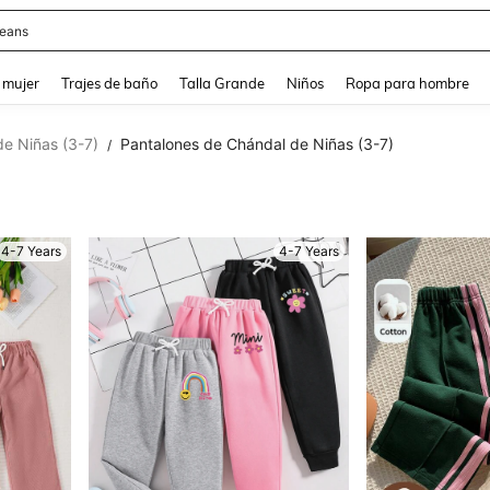
eans
and down arrow keys to navigate search Búsqueda reciente and Busca y Encuentr
 mujer
Trajes de baño
Talla Grande
Niños
Ropa para hombre
e Niñas (3-7)
Pantalones de Chándal de Niñas (3-7)
/
4-7 Years
4-7 Years