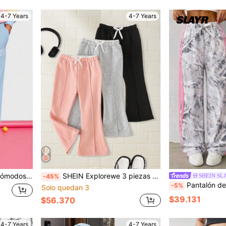
4-7 Years
4-7 Years
lo lateral para niña joven
SHEIN Explorewe 3 piezas Pantalones de chándal acampanados de unicolor para niñas jóvenes, otoño/invierno
SHEIN SL
-45%
Pantalón de chándal de niña/niñas con esta
-5%
Solo quedan 3
$39.131
$56.370
4-7 Years
4-7 Years