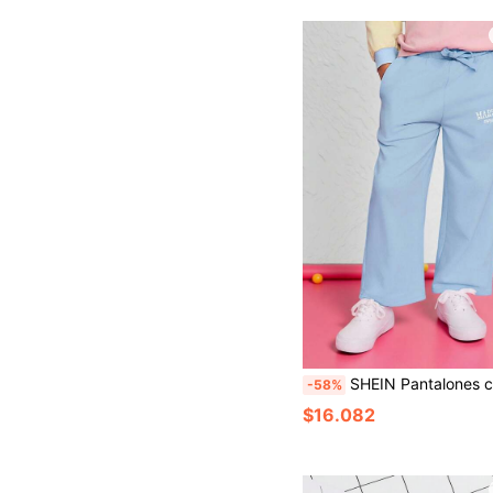
SHEIN Pantalones cómodos y casuales de cintura media con bolsil
-58%
$16.082