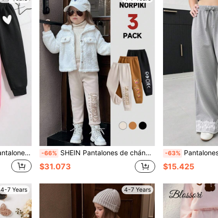
azones y lazos para niñas jóvenes de uso casual diario
SHEIN Pantalones de chándal de 3 piezas con estampado de letras, mariposas y luna para niñas jóvenes, pantalones sueltos para niñas jóvenes
Pantalones rectos sueltos y largos para niñas de estilo de
-66%
-63%
$31.073
$15.425
4-7 Years
4-7 Years