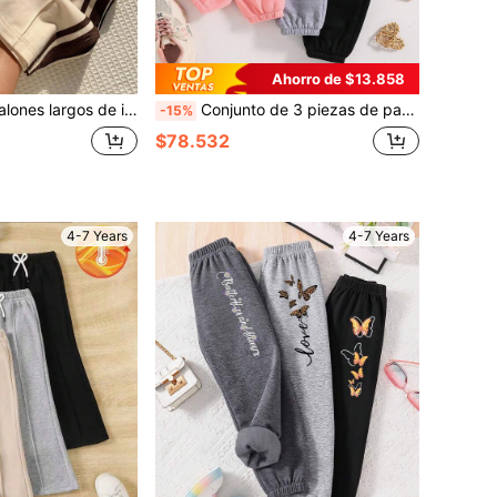
Ahorro de $13.858
tivos casuales con cintura elástica para niña joven, piezas
Conjunto de 3 piezas de pantalones elásticos de cintura con impresión de letras y corazones, para niñas, de unicolor, para primavera y otoño, ropa casual y a juego para todas las ocasiones, suave y cómoda, pantalones deportivos al aire libre para niñas pequeñas y pre-adolescentes
-15%
$78.532
4-7 Years
4-7 Years