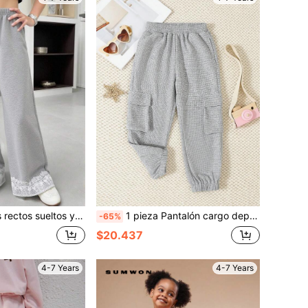
portivo casual con cintura elástica y dobladillo bordado con lazo 3D, color gris, para otoño
1 pieza Pantalón cargo deportivo para niñas, pantalón cargo casual de unicolor de moda con bolsillo con solapa lateral, cintura elástica, apropiado para primavera, otoño, deportes, danza y uso casual
-65%
$20.437
4-7 Years
4-7 Years