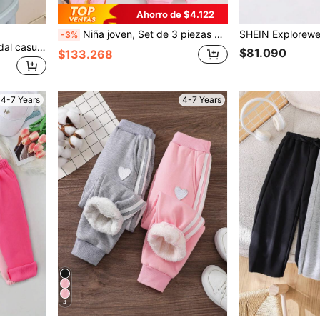
Ahorro de $4.122
Niña joven, Set de 3 piezas de pantalones deportivos con forro térmico grueso, pantalones casuales multiusos y cálidos
-3%
DAZY Pantalones de chándal casuales para niñas
$81.090
$133.268
4-7 Years
4-7 Years
4