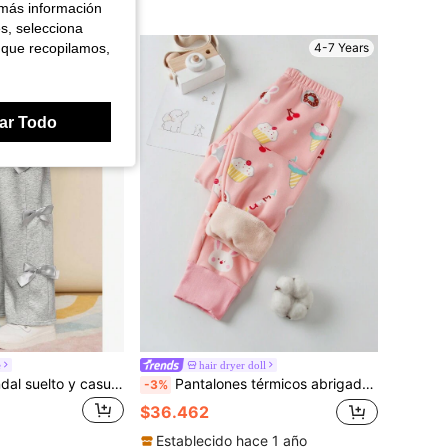
 más información
es, selecciona
 que recopilamos,
4-7 Years
4-7 Years
ar Todo
e
hair dryer doll
Pantalón de chándal suelto y casual de color liso para niña
Pantalones térmicos abrigados con dibujo de conejito rosa para niñas, leggings de niñas para otoño/invierno
-3%
$36.462
Establecido hace 1 año