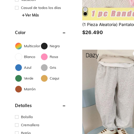
Casual de todos los días
Ver Más
$26.490
Color
Multicolor
Negro
Blanco
Rosa
Azul
Gris
Verde
Caqui
Marrón
Detalles
Bolsillo
Cremallera
Botón