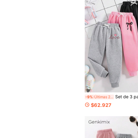
Set de 3 pantalones jogger de cintura con cordón con estampado de letras, cor
-9%
Últimas 2 hrs
$62.927