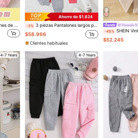
Ahorro de $1.824
(1 Pieza Aleatoria) Pantalones de Chándal Básicos para Niñas con Estampado de Línea Minimalista Fresca, Corazón, Letra y Eslogan, Rosa, Gris, Negro
3 piezas Pantalones largos para niñas primavera/otoño, pantalones de chándal de unicolor con puños, adecuados para niñas de 4-7 años, pantalones de chándal básicos cómodos de estilo deportivo casual minimalista con estampado de unicolor
Vintaside K
-3%
SHEIN Vintaside Kids Pantalón de chánd
-45%
$58.966
$52.245
Clientes habituales
4-7 Years
4-7 Years