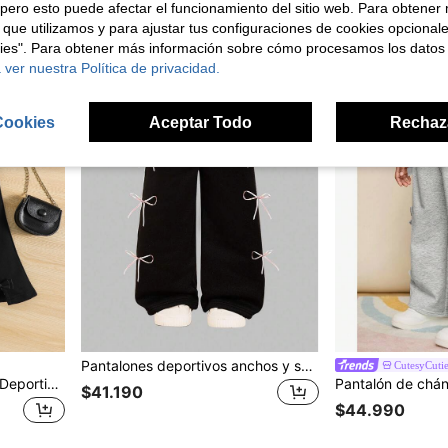
pero esto puede afectar el funcionamiento del sitio web. Para obtener
 que utilizamos y para ajustar tus configuraciones de cookies opcional
kies". Para obtener más información sobre cómo procesamos los datos
4-7 Years
4-7 Years
 ver nuestra Política de privacidad.
Cookies
Aceptar Todo
Rechaz
Pantalones deportivos anchos y sueltos con cordón de ajuste en la cintura y decoración de moño para niña
CutesyCuti
Genkimix Kids Pantalones Deportivos Acampanados De Pierna Ancha Para Niñas Con Lazo Frontal
$41.190
$44.990