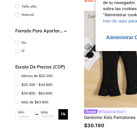
$18.872
de tu navegador, 
Talle alto
sobre las cookies
Natural
"Administrar coo
haz clic aquí para
Forrado Para Aportar
Calidez
Administrar 
No
Sí
Escala De Precios (COP)
Menos de $20.200
$20.200 - $34.800
$34.800 - $63.600
Más de $63.600
Genkimix Kids
Mín.:
Máx:
Ok
$30.190