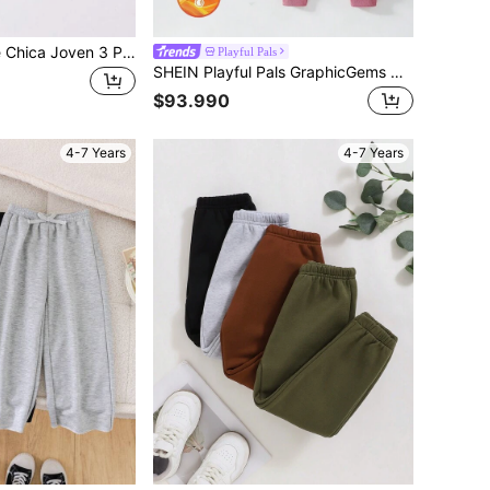
SHEIN Explorewe Chica Joven 3 Piezas Pantalones De Chándal Gruesos Acogedores, Con Cintura Alta De Lana Polar Estampado Con Ponis Para Otoño E Invierno
Playful Pals
SHEIN Playful Pals GraphicGems 3 piezas Pantalones de chándal casuales & cómodos lisos para niña joven otoño invierno
$93.990
4-7 Years
4-7 Years