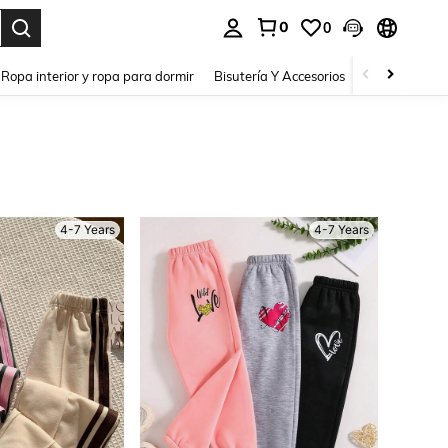
0
0
a. Press Enter to select.
Ropa interior y ropa para dormir
Bisutería Y Accesorios
Zapatos
H
4-7 Years
4-7 Years