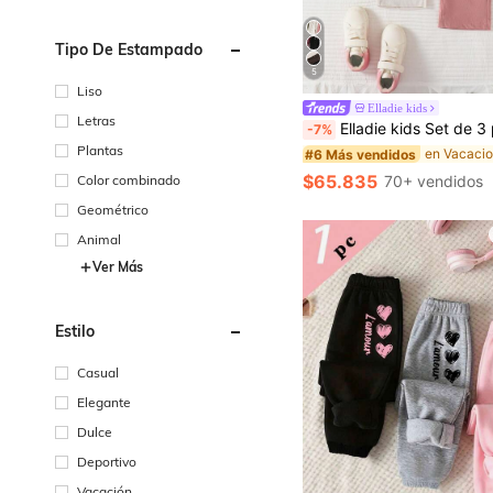
Tipo De Estampado
5
Liso
#6 Más vendidos
Elladie kids
(1000+)
Letras
Elladie kids Set de 3 pantalones casuales y cómodos de unicolor para niñas con cintura elástica y lazo, de tela de terciopelo, apropiados par
-7%
#6 Más vendidos
#6 Más vendidos
Plantas
(1000+)
(1000+)
#6 Más vendidos
$65.835
Color combinado
70+ vendidos
(1000+)
Geométrico
Animal
Ver Más
Estilo
Casual
Elegante
Dulce
Deportivo
Vacación