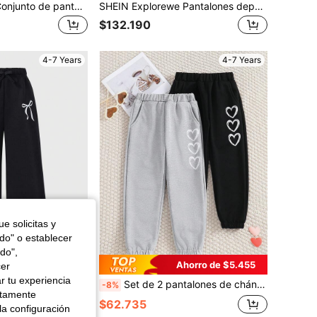
SHEIN 2 piezas Conjunto de pantalones anchos sueltos de punto de unicolor casual para niñas jóvenes
SHEIN Explorewe Pantalones deportivos rectos de cintura elástica de moda casual para niña
$132.190
4-7 Years
4-7 Years
e solicitas y
odo" o establecer
do",
Ahorro de $5.455
cer
r tu experiencia
SHEIN ChillGRL Pantalones de pierna ancha con lazo en la cintura, estampado de lazo, casual para la escuela, otoño e invierno para niña
Set de 2 pantalones de chándal con estampado de corazón y cintura elástica para niñas, joggers de moda casual de primavera
-8%
ctamente
$62.735
la configuración