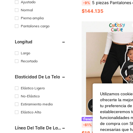
Ajustado
5 piezas Pantalones de chándal lisos, cómodos y casuales para niña, cálidos
-9%
Normal
$144.135
Pierna amplia
Pantalones cargo
Longitud
Largo
Recortado
Elasticidad De La Tela
Elástico Ligero
Utilizamos cookies
No-Elástico
ofrecerte la mejo
Estiramiento medio
tu preferencia de
estableceremos to
Elástico Alto
funcionalidades m
CutesyCutie
de compra con SH
Set de 2 pantalones de chándal ajustados y acampanados 
-61%
Línea Del Talle De La
necesarias que h
Cintura