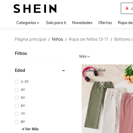
J
Use up 
Categorías
Solo para ti
Novedades
Ofertas
Ropa de
Página principal
Niños
Ropa de Niñas (3-7)
Bottoms d
/
/
/
Filtros
Más
Edad
2-3Y
4Y
5Y
6Y
7Y
8Y
Ver Más