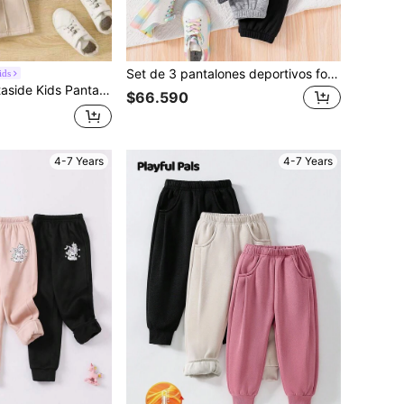
Set de 3 pantalones deportivos forrados térmicamente con estampado de mariposa para niña
ids
al con cordón en la cintura para niña joven, otoño e invierno
$66.590
4-7 Years
4-7 Years