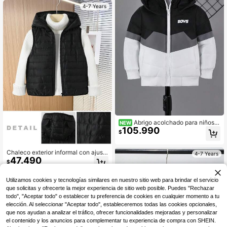
uado para ir a la escuela, ocio diari
4-7 Years
o, viajes y deportes, apropiado para
otoño e invierno.
Abrigo acolchado para niños p
NEW
105.990
equeños con estampado de bloque
$
s de color negro & blanco, con capu
cha, cálido, cómodo y versátil
Chaleco exterior informal con ajust
4-7 Years
47.490
e holgado y capucha acolchado par
$
a niños pequeños, adecuado para l
a escuela, el jardín, la playa, el cum
pleaños en las estaciones de prima
Utilizamos cookies y tecnologías similares en nuestro sitio web para brindar el servicio
vera, verano, otoño e invierno
que solicitas y ofrecerte la mejor experiencia de sitio web posible. Puedes "Rechazar
todo", "Aceptar todo" o establecer tu preferencia de cookies en cualquier momento a tu
elección. Al seleccionar "Aceptar todo", estableceremos todas las cookies opcionales,
que nos ayudan a analizar el tráfico, ofrecer funcionalidades mejoradas y personalizar
el contenido y los anuncios para complementar tu experiencia de compra con SHEIN.