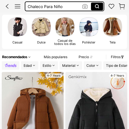
Chamarras Para El Frio
Chaleco Para Niña
Chamarras Para Niño
Casual de
Casual
Dulce
Poliéster
Tela
todos los días
Recomendados
Más populares
Precio
Filtros
Edad
Estilo
Material
Color
Tipo de Esta
4-7 Years
4-7 Years