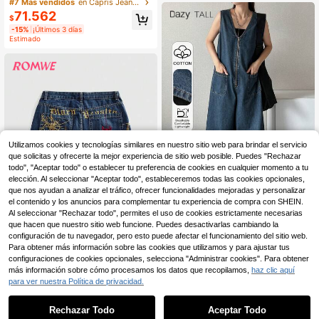
ja con Estampado de Leopardo Ros
#7 Más vendidos
en Capris Jeans de mujer
a, Estilo Casual de Calle Moda Y2K
71.562
$
-15%
¡Últimos 3 días
Estimado
Utilizamos cookies y tecnologías similares en nuestro sitio web para brindar el servicio
que solicitas y ofrecerte la mejor experiencia de sitio web posible. Puedes "Rechazar
todo", "Aceptar todo" o establecer tu preferencia de cookies en cualquier momento a tu
elección. Al seleccionar "Aceptar todo", estableceremos todas las cookies opcionales,
que nos ayudan a analizar el tráfico, ofrecer funcionalidades mejoradas y personalizar
el contenido y los anuncios para complementar tu experiencia de compra con SHEIN.
Al seleccionar "Rechazar todo", permites el uso de cookies estrictamente necesarias
Dazy Store
que hacen que nuestro sitio web funcione. Puedes desactivarlas cambiando la
Dazy Tall Mono suelto de cuel
NEW
configuración de tu navegador, pero esto puede afectar el funcionamiento del sitio web.
120.534
lo en V estilo urbano casual para m
$
-12%
Para obtener más información sobre las cookies que utilizamos y para ajustar tus
ujer
configuraciones de cookies opcionales, selecciona "Administrar cookies". Para obtener
ROMWE Store
más información sobre cómo procesamos los datos que recopilamos,
haz clic aquí
ROMWE Grunge Punk Pantalones v
para ver nuestra Política de privacidad.
79.615
aqueros de mujer de largo medio, pi
$
-30%
Estimado
erna ancha y sueltos, con bordado
Rechazar Todo
Aceptar Todo
de telaraña, estilo punk callejero vi