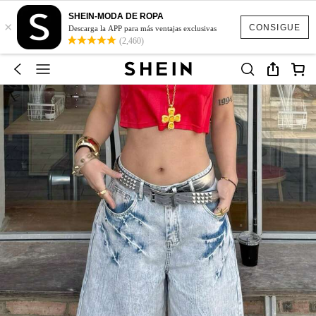
SHEIN-MODA DE ROPA
×
CONSIGUE
Descarga la APP para más ventajas exclusivas
(2,460)