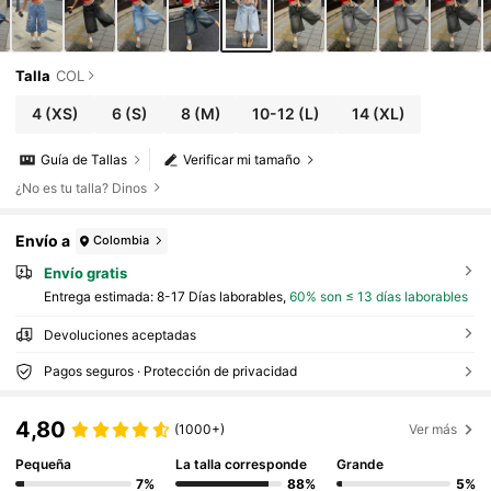
Talla
COL
4
(XS)
6
(S)
8
(M)
10-12
(L)
14
(XL)
Guía de Tallas
Verificar mi tamaño
¿No es tu talla? Dinos
Envío a
Colombia
Envío gratis
Entrega estimada:
8-17 Días laborables,
60% son ≤ 13 días laborables
Devoluciones aceptadas
Pagos seguros · Protección de privacidad
4,80
(1000+)
Ver más
Pequeña
La talla corresponde
Grande
7%
88%
5%