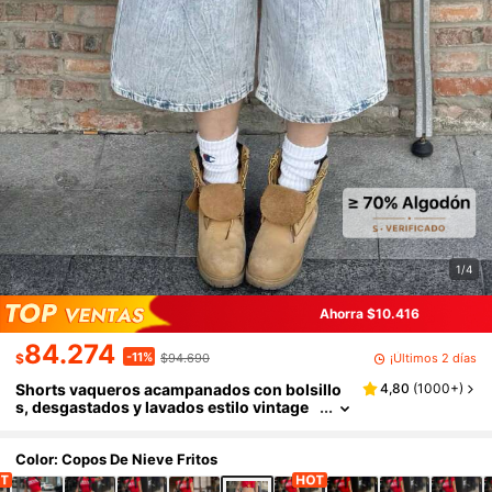
1/4
Ahorra $10.416
84.274
-11%
¡Últimos 2 días
$
$94.690
Shorts vaqueros acampanados con bolsillo
4,80
(
1000+
)
s, desgastados y lavados estilo vintage
Y2K, cómodos y casuales para vacacion
es, jeans capri para mujer, primavera/verano
Color: Copos De Nieve Fritos