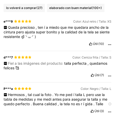
lo volveré a comprar
(27)
elaborado con buen material
(100+)
e***9
Color: Azul retro / Talla: XS
Queda
precioso
,
ten
í
a
miedo
que
me
quedara
ancho
de
la
cintura
pero
ajusta
super
bonito
y
la
calidad
de
la
tela
se
siente
resistente
ദ്ദി◝
⩊
◜)
Útil
(10)
d***7
Color: Ceniza frita / Talla: S
Fiel a las imágenes del producto:
talla
perfecta
,
quedamos
felices
🥰
Útil
(7)
P***a
Color: Negro / Talla: L
Hermosos
,
tal
cual
la
foto
.
Yo
me
ped
í
talla
L
pero
use
la
tabla
de
medidas
y
me
medi
antes
para
asegurar
la
talla
y
me
quedo
perfecto
.
Buena
calidad
,
la
tela
no
es
r
í
gida
.
Talle
perfecto
,
vean
bien
las
medidas
antes
de
pedir
Útil
(3)