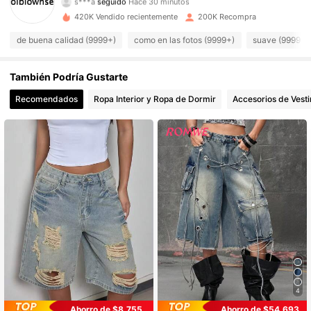
s***a
seguido
Hace 30 minutos
420K Vendido recientemente
200K Recompra
44K Seguidores
4,90
de buena calidad (9999+)
como en las fotos (9999+)
suave (9999+)
44K Seguidores
4,90
También Podría Gustarte
Recomendados
Ropa Interior y Ropa de Dormir
Accesorios de Vesti
44K Seguidores
4,90
44K Seguidores
4,90
44K Seguidores
4,90
44K Seguidores
4,90
44K Seguidores
4,90
4
Ahorro de $8.755
Ahorro de $54.693