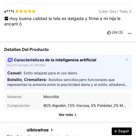
c***l
Color: Gris / Talla: S
muy
buena
calidad
la
tela
es
delgada
y
firme
a
mi
hija
le
encant
ó
Útil
(3)
Detalles Del Producto
Características de la inteligencia artificial
Escrito basado en detalles
Casual:
Estilo relajado para el uso diario.
Bolsillo, Cremallera:
Bolsillos sencillos pero funcionales que
representan la armonía entre la practicidad diaria y el estilo, añadiendo
un toque de atención al detalle a tu moda.
Material:
Mezclilla
Composición:
80% Algodón, 13% Viscosa, 5% Poliéster, 2% Modal
Ver más
44K Seguidores
4,90
olblowhse
Seguir