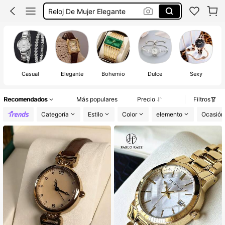
Reloj De Mujer Elegante
Accesorios Mujer
Reloj De Mujer
Casual
Elegante
Bohemio
Dulce
Sexy
Recomendados
Más populares
Precio
Filtros
Categoría
Estilo
Color
elemento
Ocasión