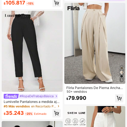
105.817
$
-15%
5
Flirla Pantalones De Pierna Ancha
Para Mujer Con Detalles Plisados P
50+ vendidos
ara Trajes
#RopaDeTrabajoBásica
79.990
$
Lumivelle Pantalones a medida ajus
table con cinturón recortado
#5 Más vendidos
en Recortado Pantalones de traje de mujer
35.243
$
-25%
Estimado