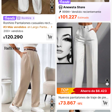
Anewsta Store
15
999K+ Vendido recientemente
999K+ Recompra
4M Suscripción
101.227
$
Estimado
Ronhire
Ronhire Pantalones casuales rectos
de cintura alta de unicolor, del traba
#3 Más vendidos
en Largo Pantalones de traje de mujer
jo al fin de semana
200+ vendidos
120.290
$
Ahorro de $6.423
Nuevos pantalones de traje de pier
na recta acampanada de cintura alt
73.867
$
-8%
a minimalista y estilizante para muj
er blanco otoño
4