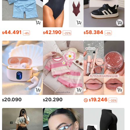
44.491
42.190
58.384
$
$
$
-4%
-22%
-3%
20.090
20.290
19.246
$
$
$
-33%