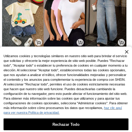
26.875
72.081
123.890
$
$
$
-6%
-10%
Utilizamos cookies y tecnologías similares en nuestro sitio web para brindar el servicio
que solicitas y ofrecerte la mejor experiencia de sitio web posible. Puedes "Rechazar
todo", "Aceptar todo" o establecer tu preferencia de cookies en cualquier momento a tu
elección. Al seleccionar "Aceptar todo", estableceremos todas las cookies opcionales,
que nos ayudan a analizar el tráfico, ofrecer funcionalidades mejoradas y personalizar
el contenido y los anuncios para complementar tu experiencia de compra con SHEIN.
Al seleccionar "Rechazar todo", permites el uso de cookies estrictamente necesarias
que hacen que nuestro sitio web funcione. Puedes desactivarlas cambiando la
configuración de tu navegador, pero esto puede afectar el funcionamiento del sitio web.
Para obtener más información sobre las cookies que utilizamos y para ajustar tus
configuraciones de cookies opcionales, selecciona "Administrar cookies". Para obtener
más información sobre cómo procesamos los datos que recopilamos,
haz clic aquí
para ver nuestra Política de privacidad.
61.191
15.968
43.252
$
$
$
-10%
-26%
-3%
Rechazar Todo
1