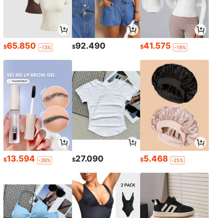
65.850
92.490
41.575
$
$
$
-13%
-19%
13.594
27.090
5.468
$
$
$
-26%
-25%