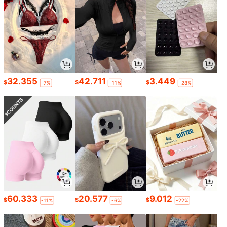
32.355
42.711
3.449
$
$
$
-7%
-11%
-28%
60.333
20.577
9.012
$
$
$
-11%
-6%
-22%