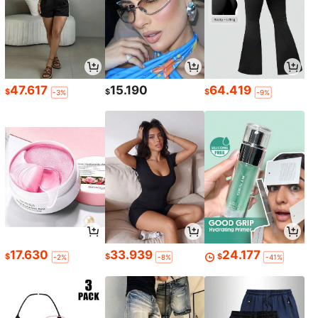
47.617
15.190
64.419
$
$
$
-3%
-9%
17.630
33.939
24.177
$
$
$
-2%
-8%
-41%