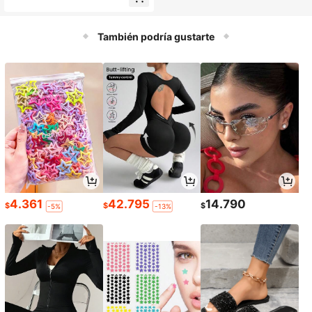
fruncida en color negro, punta punti
aguda, tacón cuadrado alto y crem
allera trasera para oficina y noche
También podría gustarte
4.361
42.795
14.790
$
$
$
-5%
-13%