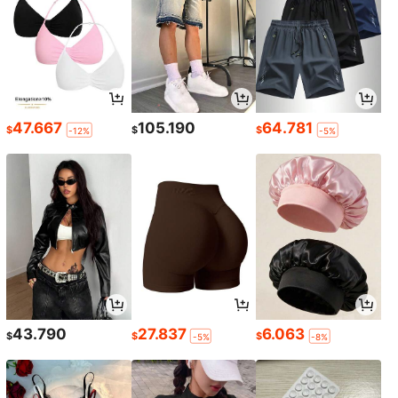
47.667
105.190
64.781
$
$
$
-12%
-5%
43.790
27.837
6.063
$
$
$
-5%
-8%