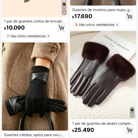
Guantes de invierno para mujer, gua
9
ntes de punto casuales resistentes
17.690
$
al viento y con forro polar cálido, ap
1 par de guantes cortos de encaje d
tos para pantalla táctil, para activid
3
Hay otros vendedores
e malla verde vintage, con decoraci
10.090
ades al aire libre como ciclismo y m
$
ón de lazo, ambiente elegante, ade
otocicleta
cuado para banquetes/bodas/fiesta
1
Hay otros vendedores
s/sesiones de fotos
1 par de guantes de dedos complet
os de poliéster elegantes y casuale
25.490
$
s de unicolor para mujer, para otoñ
Guantes cálidos, aptos para uso inv
o/invierno