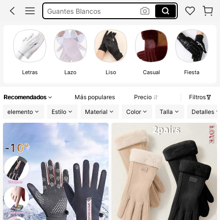
Guantes Blancos
Guantes Negros
Guantes
El
Letras
Lazo
Liso
Casual
Fiesta
Recomendados
Más populares
Precio
Filtros
elemento
Estilo
Material
Color
Talla
Detalles