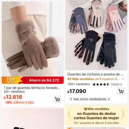
#3 Más vendidos
en Empalme Guantes de mujer
Clientes habituales
#3 Más vendidos
#3 Más vendidos
en Empalme Guantes de mujer
en Empalme Guantes de mujer
Guantes de ciclismo a prueba de ag
ua con pantalla táctil para hombres
Clientes habituales
Clientes habituales
Ahorro de $4.272
y mujeres, mantienen el calor en ot
#3 Más vendidos
en Empalme Guantes de mujer
100+ vendidos
(1000+)
oño e invierno, ligeros y a prueba d
1 par de guantes térmicos forrados
Clientes habituales
17.090
e viento para estudiantes que mont
para mujer, cálidos y a prueba de vi
50+ vendidos
$
an bicicletas al aire libre, escuela
ento, con capacidad táctil, opcione
12.818
$
1
Hay otros vendedores
s de varios colores, adecuados para
-25%
¡Últimos 3 días
ciclismo, conducción, invierno
Más vendidos
en Guantes de dedos
cortos Guantes de mujer
1k+ usuarios le dieron 5 estrellas