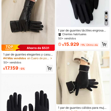
4
1 par de guantes táctiles engrosado
s y cálidos de color beige, para otoñ
Clientes habituales
o/invierno
50+ vendidos
15.929
$
-1%
Último día
Ahorro de $531
1 par de guantes elegantes y casual
es de mujer de piel de PU acolchad
#4 Más vendidos
en Cuero de poliuretano Guantes de mujer
os, cálidos y con pantalla táctil, a pr
50+ vendidos
ueba de viento e impermeables, co
17.159
n forro térmico, adecuados para uso
$
-3%
diario, deportes al aire libre, conduc
ción en todas las estaciones, otoño/
invierno
1 par de guantes cálidos para mujer,