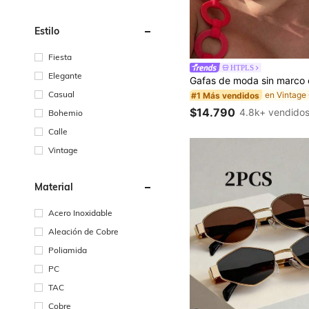
Estilo
Fiesta
#1 Más vendidos
HTPLS
¡Casi agotado!
Elegante
#1 Más vendidos
#1 Más vendidos
Casual
¡Casi agotado!
¡Casi agotado!
#1 Más vendidos
$14.790
4.8k+ vendido
Bohemio
¡Casi agotado!
Calle
Vintage
Material
Acero Inoxidable
Aleación de Cobre
Poliamida
PC
TAC
Cobre