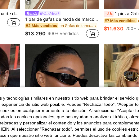
4
lo callejero, accesorio de fiesta, accesorio de atuendo
1 pieza Gafas de moda de
ChicView
-3%
1 par de gafas de moda de marco grande para mujer, adecuadas para vacaciones en la playa, fotografía callejera, atuendo para conducir
#7 Más vendidos
en Gafas de tamaño grande .
#2 Más vendidos
$11.630
200+ 
$13.290
600+ vendidos
 y tecnologías similares en nuestro sitio web para brindar el servicio qu
r experiencia de sitio web posible. Puedes "Rechazar todo", "Aceptar t
 cookies en cualquier momento a tu elección. Al seleccionar "Aceptar to
das las cookies opcionales, que nos ayudan a analizar el tráfico, ofre
ejoradas y personalizar el contenido y los anuncios para complementa
EIN. Al seleccionar "Rechazar todo", permites el uso de cookies estri
acen que nuestro sitio web funcione. Puedes desactivarlas cambiando 