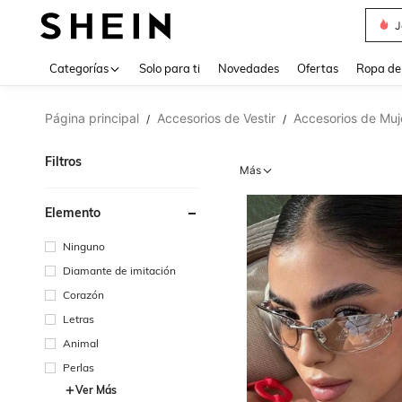
J
Use up 
Categorías
Solo para ti
Novedades
Ofertas
Ropa de
Página principal
Accesorios de Vestir
Accesorios de Muj
/
/
Filtros
Más
Elemento
Ninguno
Diamante de imitación
Corazón
Letras
Animal
Perlas
Ver Más