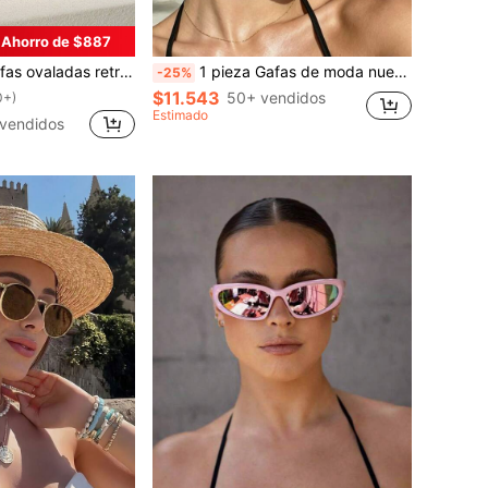
Ahorro de $887
acaciones de verano en la playa, viajes al aire libre, marco ovalado casual, adecuadas para atuendos y temporada de regreso a clases
1 pieza Gafas de moda nuevas de verano, gafas unisex de estilo retro bohemio Y2K con montura de metal de ojo de gato, elegantes gafas de estilo callejero, ideales para uso diario, vacaciones, playa, fiestas, regalo para estudiantes
-25%
$11.543
50+ vendidos
0+)
Estimado
vendidos