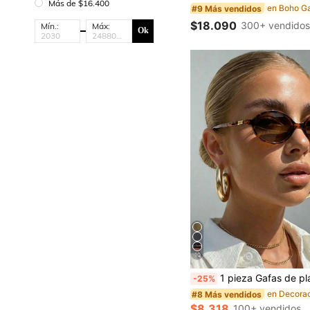
Más de $16.400
#9 Más vendidos
$18.090
300+ vendido
Mín.:
Máx:
Ok
10
1 pieza Gafas de plástico de moda unisex, de montura pequeña, con estampado de leopardo, estilo bohemio, forma ovalada, adecuadas para todo tipo de rostros, gafas de alta calidad, aptas para actividades al aire libre, estilo deportivo, viajes, festivales, playa, festivales de música, vacaciones, conducción, pesca, salid
-25%
#8 Más vendidos
$8.318
100+ vendidos