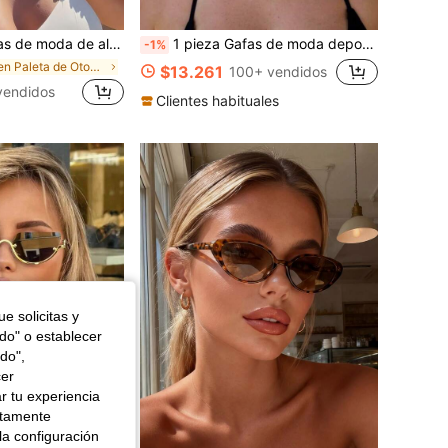
 alta gama con estilo retro ovalado
1 pieza Gafas de moda deportiva estilo Y2K para mujer en color rosa, apropiadas para la playa, festivales de música, vacaciones de verano en la playa, al aire libre y viajes
-1%
en Paleta de Otoño Gafas y accesorios para gafas d
$13.261
100+ vendidos
vendidos
Clientes habituales
e solicitas y
odo" o establecer
do",
cer
r tu experiencia
ctamente
la configuración