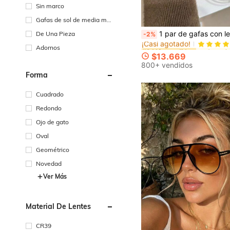
ta
Sin marco
Gafas de sol de media mon
tura
#2 Más vendidos
1 par de gafas con lentes fotocromáticos unisex - Lentes transparentes, montura metálica semirrímless ovalada - Alivian la fatiga ocular causada por computadoras, televisores, 
De Una Pieza
-2%
¡Casi agotado!
#2 Más vendidos
#2 Más vendidos
Adornos
¡Casi agotado!
¡Casi agotado!
$13.669
#2 Más vendidos
800+ vendidos
¡Casi agotado!
Forma
Cuadrado
Redondo
Ojo de gato
Oval
Geométrico
Novedad
Ver Más
Material De Lentes
CR39