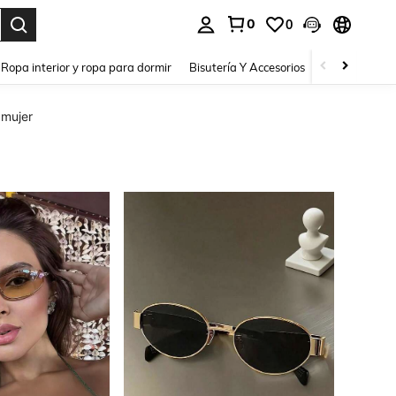
0
0
a. Press Enter to select.
Ropa interior y ropa para dormir
Bisutería Y Accesorios
Zapatos
H
 mujer