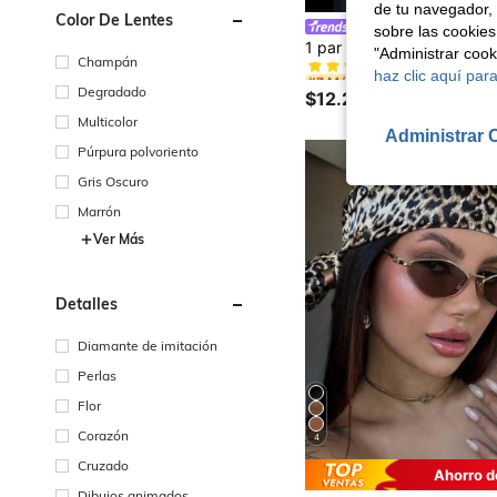
de tu navegador, 
Color De Lentes
Vogue Shades
sobre las cookies
#7 Más vendidos
"Administrar coo
(500+)
Champán
#7 Más vendidos
#7 Más vendidos
haz clic aquí para
(500+)
(500+)
Degradado
$12.290
500+ vendidos
#7 Más vendidos
Multicolor
(500+)
Administrar 
Púrpura polvoriento
Gris Oscuro
Marrón
Ver Más
Detalles
Diamante de imitación
Perlas
Flor
Corazón
4
Cruzado
Ahorro d
Dibujos animados
#1 Más vendidos