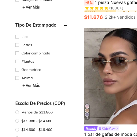
1 pieza Nuevas gafas de verano para mujer, con marco de metal retro bohemio, forma cuadrada pequeña y estrecha, montura dorada, lentes tintadas, accesorio elegante para uso diario, 
-5%
(1000+)
Ver Más
#1 Más vendidos
#1 Más vendidos
(1000+)
(1000+)
$11.676
2.2k+ vendidos
#1 Más vendidos
(1000+)
Tipo De Estampado
Liso
Letras
Color combinado
Plantas
Geométrico
Animal
Ver Más
Escala De Precios (COP)
Menos de $11.800
4
$11.800 - $14.600
ChicView
$14.600 - $16.400