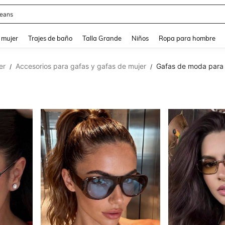
eans
and down arrow keys to navigate search Búsqueda reciente and Busca y Encuentr
 mujer
Trajes de baño
Talla Grande
Niños
Ropa para hombre
er
Accesorios para gafas y gafas de mujer
Gafas de moda para
/
/