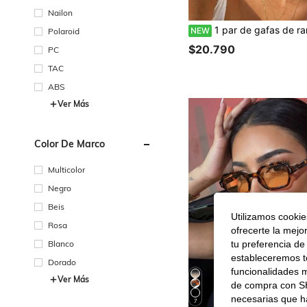
Nailon
1 par de gafas de rana de doble viga, estilo europeo y americano Y2K, gafas de moda sexy, gafas elegantes de alta gama, adecuadas para uso diario, esti
NEW
Polaroid
$20.790
PC
TAC
ABS
Ver Más
Color De Marco
Multicolor
Negro
Beis
Utilizamos cookies
Rosa
ofrecerte la mejo
Blanco
tu preferencia de
estableceremos to
Dorado
funcionalidades m
Ver Más
de compra con SH
necesarias que h
7