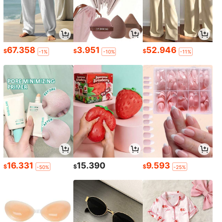
67.358
3.951
52.946
$
$
$
-1%
-10%
-11%
16.331
15.390
9.593
$
$
$
-50%
-25%