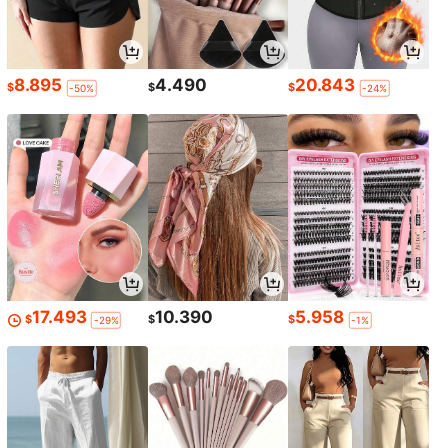
8.895
4.490
20.843
$
$
$
-50%
-24%
17.493
10.390
5.958
$
$
$
-29%
-1%