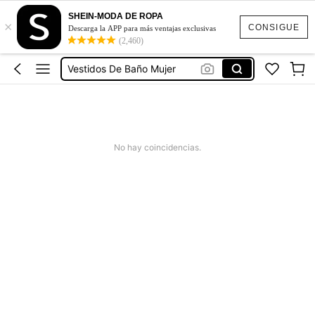
Ropa Deportiva De Mujer
SHEIN-MODA DE ROPA
×
Vestidos
CONSIGUE
Descarga la APP para más ventajas exclusivas
(2,460)
Vestidos Elegantes Para Fiesta
Vestidos De Baño Mujer
Blusas Para Mujer
Ropa Deportiva De Mujer
Vestidos
No hay coincidencias.