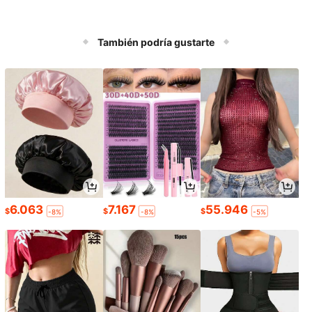
También podría gustarte
6.063
7.167
55.946
$
$
$
-8%
-8%
-5%