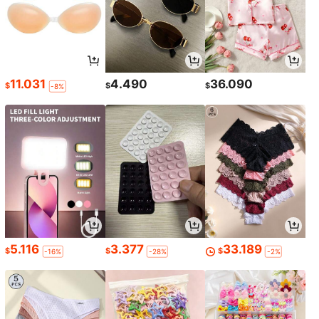
11.031
4.490
36.090
$
$
$
-8%
5.116
3.377
33.189
$
$
$
-16%
-28%
-2%