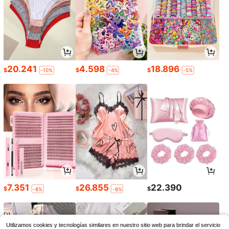
20.241
4.598
18.896
$
$
$
-10%
-4%
-5%
7.351
26.855
22.390
$
$
$
-8%
-8%
Utilizamos cookies y tecnologías similares en nuestro sitio web para brindar el servicio