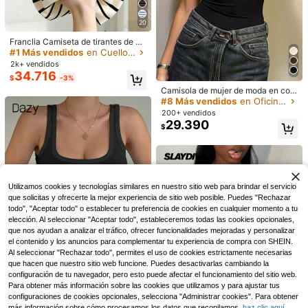
20
Franclia Camiseta de tirantes de pu
11
nto con cuello y rayas elegante y c
#1 Más vendidos
en Cuello Tops, blusas y camisetas de mujer
asual para mujer
2k+ vendidos
Elenzga
34.716
8
$
-3%
SHEIN Elenzya Top sin mangas de
Camisola de mujer de moda en colo
unicolor y estilo minimalista para m
400+ vendidos
NÖISTA
r negro con delicados detalles de e
#8 Más vendidos
en Oficina Camisetas sin mangas
ujer, para uso diario
27.190
Nöista Blusa sin mangas en un tono
$
ncaje en contraste y tirantes finos,
200+ vendidos
suave de azul chambray con cuello
#4 Más vendidos
en Dibujos animados Camisetas sin mangas y camiset
casual de verano
29.390
mandarín y botones chinos delanter
$
61.690
$
os. Ribete morado en contraste y rib
ete decorativo, estilo diario, verano,
Pascua, evento formal, diario. Prima
vera.
Utilizamos cookies y tecnologías similares en nuestro sitio web para brindar el servicio
que solicitas y ofrecerte la mejor experiencia de sitio web posible. Puedes "Rechazar
todo", "Aceptar todo" o establecer tu preferencia de cookies en cualquier momento a tu
elección. Al seleccionar "Aceptar todo", estableceremos todas las cookies opcionales,
que nos ayudan a analizar el tráfico, ofrecer funcionalidades mejoradas y personalizar
el contenido y los anuncios para complementar tu experiencia de compra con SHEIN.
Al seleccionar "Rechazar todo", permites el uso de cookies estrictamente necesarias
que hacen que nuestro sitio web funcione. Puedes desactivarlas cambiando la
configuración de tu navegador, pero esto puede afectar el funcionamiento del sitio web.
Para obtener más información sobre las cookies que utilizamos y para ajustar tus
configuraciones de cookies opcionales, selecciona "Administrar cookies". Para obtener
#AtuendosCasuales
más información sobre cómo procesamos los datos que recopilamos,
haz clic aquí