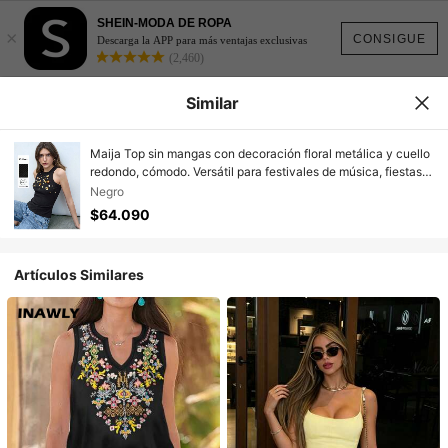
SHEIN-MODA DE ROPA
×
CONSIGUE
Descarga la APP para más ventajas exclusivas
(2,460)
Similar
Maija Top sin mangas con decoración floral metálica y cuello
redondo, cómodo. Versátil para festivales de música, fiestas y
estilo retro
Negro
$64.090
Artículos Similares